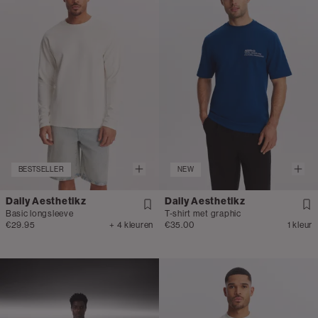
BESTSELLER
NEW
Daily Aesthetikz
Daily Aesthetikz
Basic longsleeve
T-shirt met graphic
€29.95
+ 4 kleuren
€35.00
1 kleur