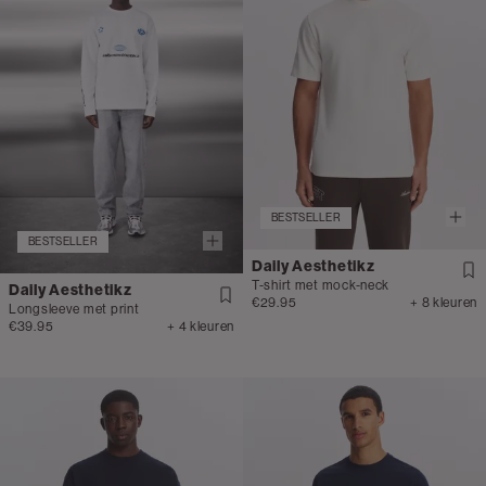
BESTSELLER
BESTSELLER
Daily Aesthetikz
T-shirt met mock-neck
Daily Aesthetikz
€29.95
+ 8 kleuren
Longsleeve met print
€39.95
+ 4 kleuren