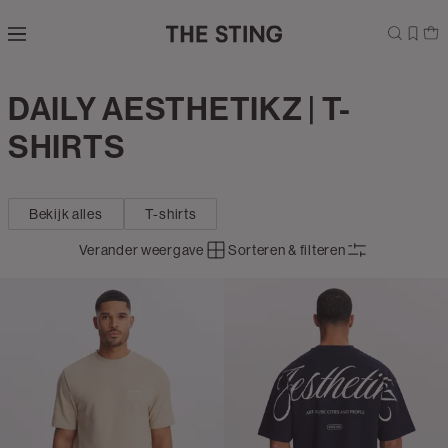
Navigeer
direct naar
de
hoofdinhoud
Open de
DAILY AESTHETIKZ | T-
Daily
zoekbalk
Aesthetikz
Navigeer
SHIRTS
direct
naar de
footer
Bekijk alles
T-shirts
Verander weergave
Sorteren & filteren