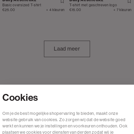
Basic oversized T-shirt
T-shirt met geschreven logo
€25.00
+ 4 kleuren
€15.00
+ 7 kleuren
Laad meer
Cookies
Contact
Om je de best mogelijke shopervaring te bieden, maakt onze
website gebruik van cookies. Zo zorgen wij dat de website goed
Mail ons
werkt en kunnen we je instellingen en voorkeuren onthouden. Ook
020 - 3412 650
plaatsen we cookies voor diensten van derden zodat wij je