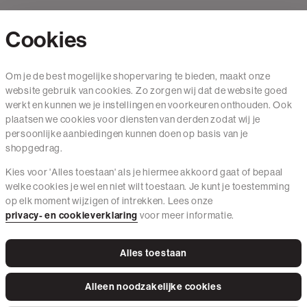
Cookies
Om je de best mogelijke shopervaring te bieden, maakt onze
Contact
website gebruik van cookies. Zo zorgen wij dat de website goed
werkt en kunnen we je instellingen en voorkeuren onthouden. Ook
Mail ons
plaatsen we cookies voor diensten van derden zodat wij je
020 - 3412 650
persoonlijke aanbiedingen kunnen doen op basis van je
shopgedrag.
Van maandag t/m vrijdag van 8.30 uur tot 18.00 uur.
Kies voor 'Alles toestaan' als je hiermee akkoord gaat of bepaal
welke cookies je wel en niet wilt toestaan. Je kunt je toestemming
Service
op elk moment wijzigen of intrekken. Lees onze
privacy- en cookieverklaring
voor meer informatie.
Wij zijn The Sting
Alles toestaan
Alleen noodzakelijke cookies
Instagram
Facebook
Tiktok
Pinterest
LinkedIn