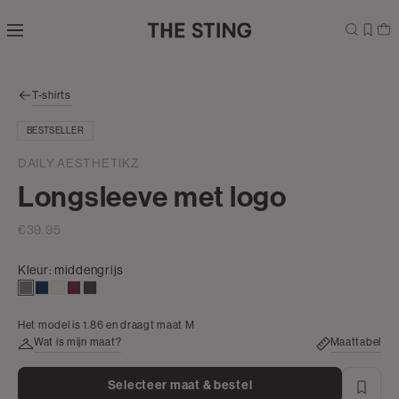
Navigeer
direct naar
Shop the look
de
hoofdinhoud
Open de
T-shirts
zoekbalk
Navigeer
BESTSELLER
direct
naar de
DAILY AESTHETIKZ
footer
Longsleeve met logo
€39.95
Kleur:
middengrijs
middengrijs
donkerblauw
wit,
bordeaux
choco
off-
Het model is 1.86 en draagt maat M
white
Wat is mijn maat?
Maattabel
Selecteer maat & bestel