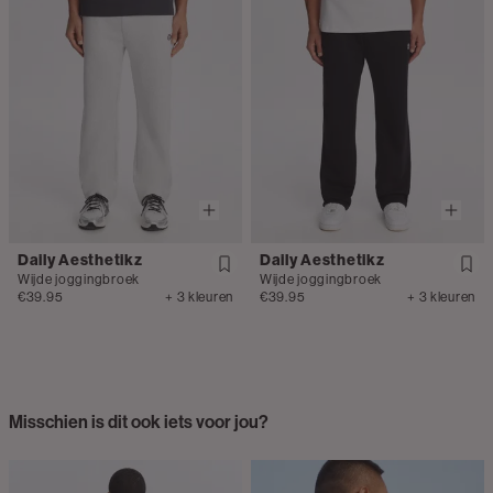
Daily Aesthetikz
Daily Aesthetikz
Wijde joggingbroek
Wijde joggingbroek
€39.95
+ 3 kleuren
€39.95
+ 3 kleuren
Misschien is dit ook iets voor jou?