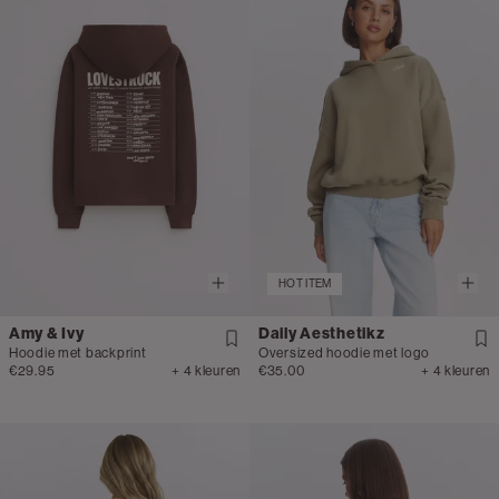
HOT ITEM
Amy & Ivy
Daily Aesthetikz
Hoodie met backprint
Oversized hoodie met logo
€29.95
+ 4 kleuren
€35.00
+ 4 kleuren