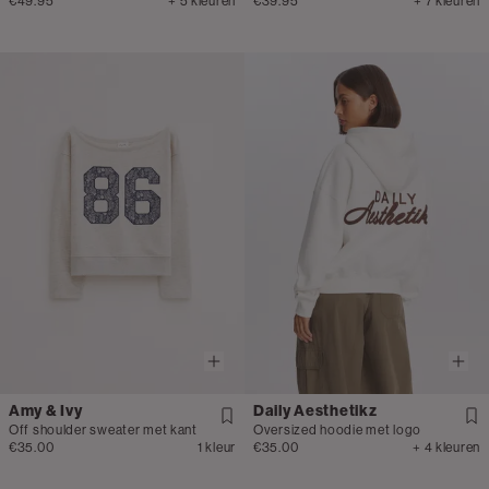
€49.95
+ 5 kleuren
€39.95
+ 7 kleuren
Amy & Ivy
Daily Aesthetikz
Off shoulder sweater met kant
Oversized hoodie met logo
€35.00
1 kleur
€35.00
+ 4 kleuren