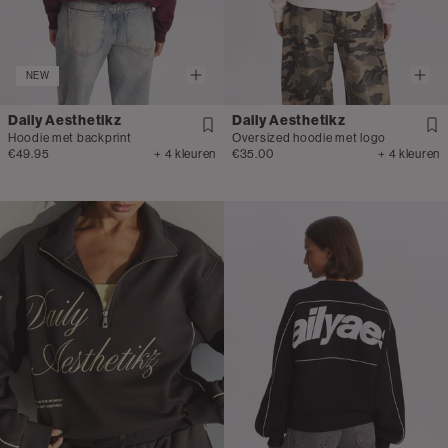
NEW
Daily Aesthetikz
Daily Aesthetikz
Hoodie met backprint
Oversized hoodie met logo
€49.95
+ 4 kleuren
€35.00
+ 4 kleuren