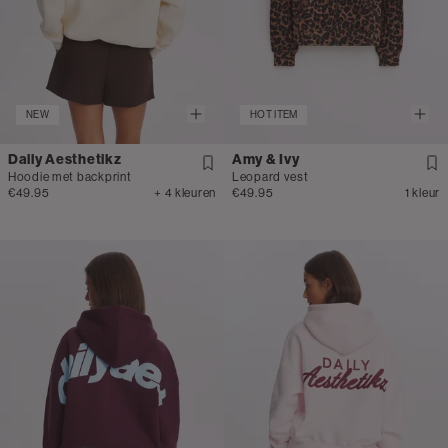
NEW
HOT ITEM
Daily Aesthetikz
Amy & Ivy
Hoodie met backprint
Leopard vest
€49.95
+ 4 kleuren
€49.95
1 kleur