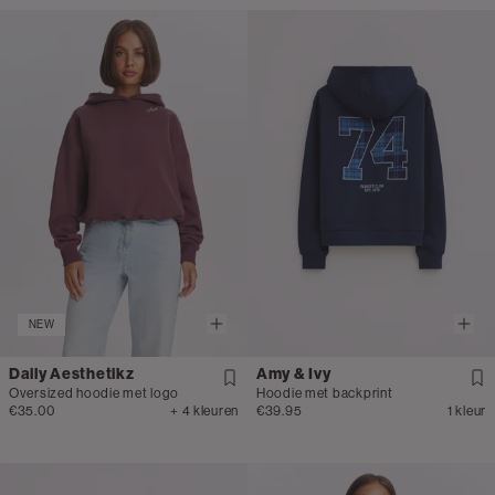
NEW
Daily Aesthetikz
Amy & Ivy
Oversized hoodie met logo
Hoodie met backprint
€35.00
+ 4 kleuren
€39.95
1 kleur