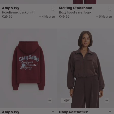
Amy & Ivy
Melting Stockholm
Hoodie met backprint
Boxy hoodie met logo
€29.95
+ 4 kleuren
€49.95
+ 5 kleuren
NEW
Amy & Ivy
Daily Aesthetikz