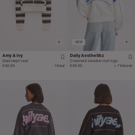
NEW
Amy & Ivy
Daily Aesthetikz
Gestreept vest
Crewneck sweater met logo
€49.95
1 kleur
€39.95
+ 7 kleuren