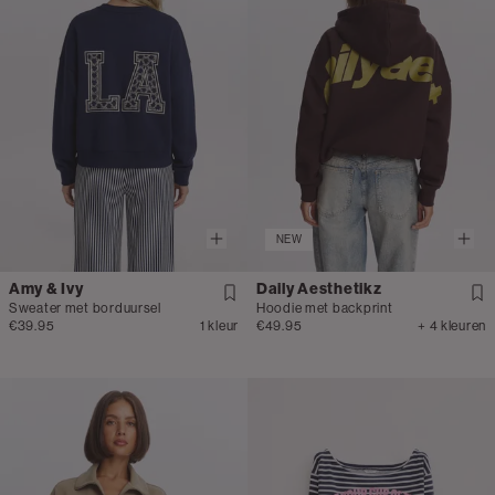
NEW
Amy & Ivy
Daily Aesthetikz
Sweater met borduursel
Hoodie met backprint
€39.95
1 kleur
€49.95
+ 4 kleuren