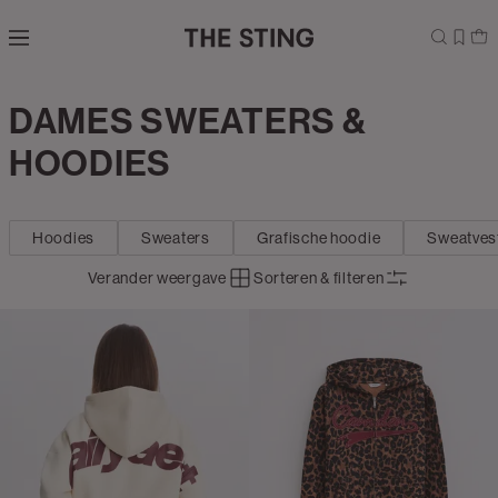
Navigeer
direct naar
de
hoofdinhoud
Open de
DAMES SWEATERS &
Kleding
zoekbalk
Navigeer
HOODIES
direct
naar de
footer
Hoodies
Sweaters
Grafische hoodie
Sweatves
Verander weergave
Sorteren & filteren