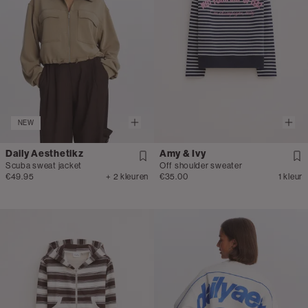
NEW
Daily Aesthetikz
Amy & Ivy
Scuba sweat jacket
Off shoulder sweater
€49.95
+ 2 kleuren
€35.00
1 kleur