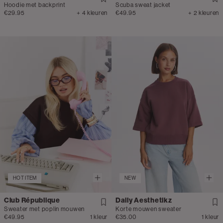
Hoodie met backprint
Scuba sweat jacket
€29.95
+ 4 kleuren
€49.95
+ 2 kleuren
HOT ITEM
NEW
Club République
Daily Aesthetikz
Sweater met poplin mouwen
Korte mouwen sweater
€49.95
1 kleur
€35.00
1 kleur