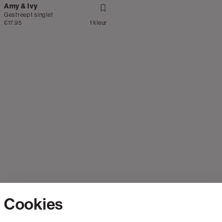
Amy & Ivy
Gestreept singlet
€17.95
1 kleur
Cookies