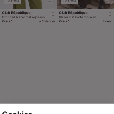
HOT ITEM
HOT ITEM
Club République
Club République
Cropped blazer met wijde mouwen
Blazer met korte mouwen
€49.95
+ 2 kleuren
€49.95
1 kleur