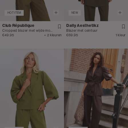
HOT ITEM
NEW
Club République
Daily Aesthetikz
Cropped blazer met wijde mouwen
Blazer met ceintuur
€49.95
+ 2 kleuren
€69.95
1 kleur