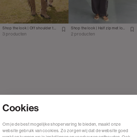
Shop the look | Off shoulder top met bermuda
Shop the look | Half zip met logo sweatpants
3 producten
2 producten
Cookies
Contact
Om je de best mogelijke shopervaring te bieden, maakt onze
website gebruik van cookies. Zo zorgen wij dat de website goed
Mail ons