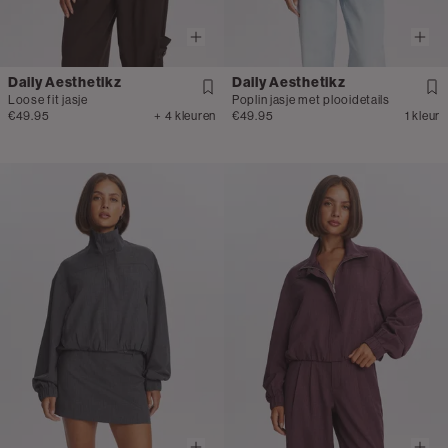
Daily Aesthetikz
Daily Aesthetikz
Loose fit jasje
Poplin jasje met plooidetails
€49.95
+ 4 kleuren
€49.95
1 kleur