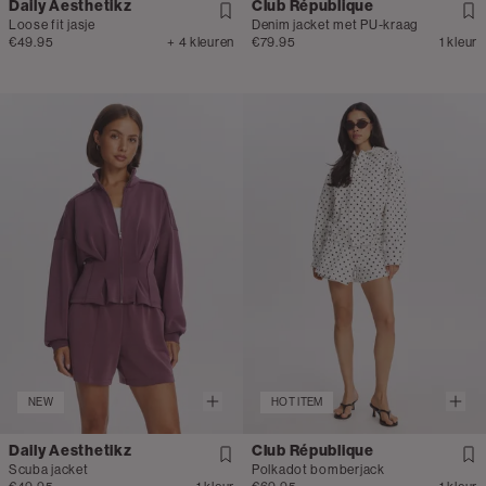
Daily Aesthetikz
Club République
Loose fit jasje
Denim jacket met PU-kraag
€49.95
+ 4 kleuren
€79.95
1 kleur
NEW
HOT ITEM
Daily Aesthetikz
Club République
Scuba jacket
Polkadot bomberjack