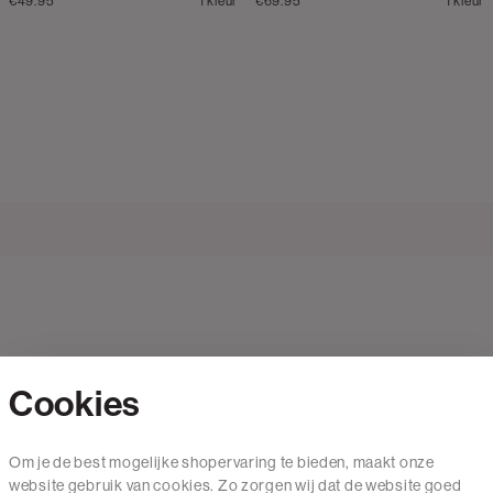
€49.95
1 kleur
€69.95
1 kleur
Cookies
Contact
Om je de best mogelijke shopervaring te bieden, maakt onze
website gebruik van cookies. Zo zorgen wij dat de website goed
Mail ons