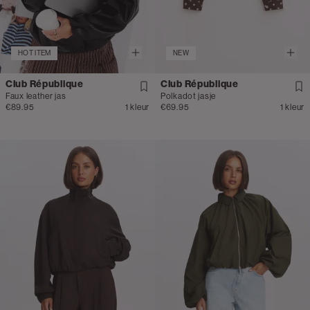
HOT ITEM
NEW
Club République
Club République
Faux leather jas
Polkadot jasje
€89.95
1 kleur
€69.95
1 kleur