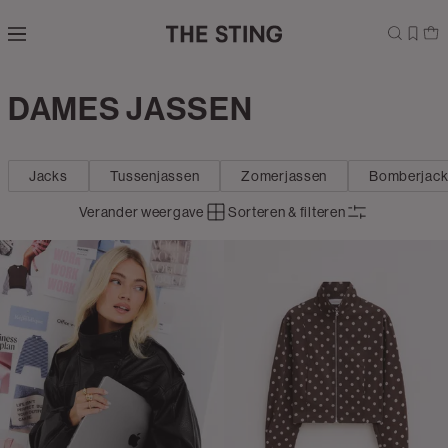
Navigeer
direct naar
de
hoofdinhoud
Open de
DAMES JASSEN
Kleding
zoekbalk
Navigeer
direct
Jacks
Tussenjassen
Zomerjassen
Bomberjac
naar de
footer
Verander weergave
Sorteren & filteren