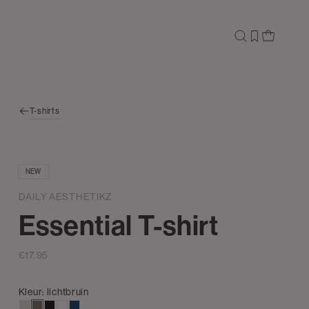
T-shirts
NEW
DAILY AESTHETIKZ
Essential T-shirt
€17.95
Kleur:
lichtbruin
taupe,
lichtbruin
zwart
wit
donkerblauw