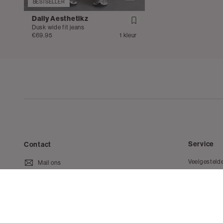
BESTSELLER
Daily Aesthetikz
Dusk wide fit jeans
€69.95
1 kleur
Service
Contact
Veelgesteld
Mail ons
Bestellen en
020 - 3412 650
Retourneren
Van maandag t/m vrijdag van 8.30
Klachten
uur tot 18.00 uur.
Giftcard