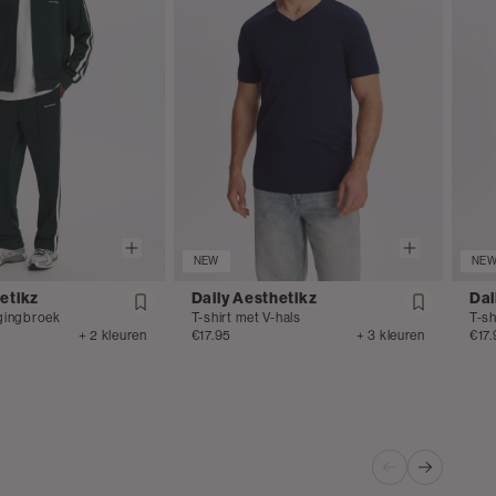
NEW
NE
etikz
Daily Aesthetikz
Dai
gingbroek
T-shirt met V-hals
T-sh
+ 2 kleuren
€17.95
+ 3 kleuren
€17