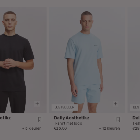
BESTSELLER
BES
etikz
Daily Aesthetikz
Dai
T-shirt met logo
T-s
+ 5 kleuren
€25.00
+ 12 kleuren
€29