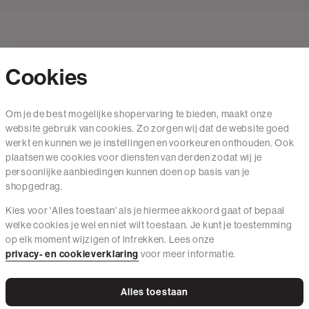
Cookies
Contact
Om je de best mogelijke shopervaring te bieden, maakt onze
website gebruik van cookies. Zo zorgen wij dat de website goed
Mail ons
werkt en kunnen we je instellingen en voorkeuren onthouden. Ook
020 - 3412 650
plaatsen we cookies voor diensten van derden zodat wij je
persoonlijke aanbiedingen kunnen doen op basis van je
Van maandag t/m vrijdag van 8.30 uur tot 18.00 uur.
shopgedrag.
Kies voor 'Alles toestaan' als je hiermee akkoord gaat of bepaal
Service
welke cookies je wel en niet wilt toestaan. Je kunt je toestemming
op elk moment wijzigen of intrekken. Lees onze
Wij zijn The Sting
privacy- en cookieverklaring
voor meer informatie.
Alles toestaan