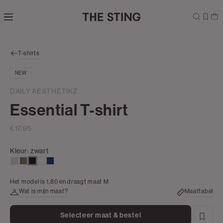
Navigeer
direct naar
de
hoofdinhoud
Open de
T-shirts
zoekbalk
Navigeer
NEW
direct
naar de
DAILY AESTHETIKZ
footer
Essential T-shirt
€17.95
Kleur:
zwart
taupe,
lichtbruin
zwart
wit
donkerblauw
light
Het model is 1.80 en draagt maat M
Wat is mijn maat?
Maattabel
Selecteer maat & bestel