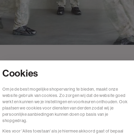
Cookies
Contact
Om je de best mogelijke shopervaring te bieden, maakt onze
website gebruik van cookies. Zo zorgen wij dat de website goed
Mail ons
werkt en kunnen we je instellingen en voorkeuren onthouden. Ook
020 - 3412 650
plaatsen we cookies voor diensten van derden zodat wij je
persoonlijke aanbiedingen kunnen doen op basis van je
Van maandag t/m vrijdag van 8.30 uur tot 18.00 uur.
shopgedrag.
Kies voor 'Alles toestaan' als je hiermee akkoord gaat of bepaal
Service