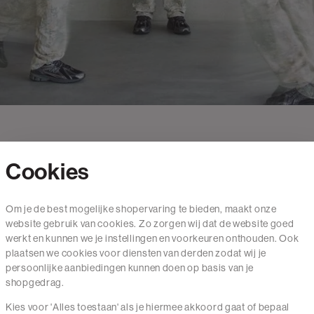
Cookies
Contact
Om je de best mogelijke shopervaring te bieden, maakt onze
website gebruik van cookies. Zo zorgen wij dat de website goed
Mail ons
werkt en kunnen we je instellingen en voorkeuren onthouden. Ook
020 - 3412 650
plaatsen we cookies voor diensten van derden zodat wij je
persoonlijke aanbiedingen kunnen doen op basis van je
Van maandag t/m vrijdag van 8.30 uur tot 18.00 uur.
shopgedrag.
Kies voor 'Alles toestaan' als je hiermee akkoord gaat of bepaal
Service