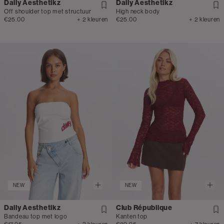
Daily Aesthetikz
Daily Aesthetikz
Off shoulder top met structuur
High neck body
€25.00
+ 2 kleuren
€25.00
+ 2 kleuren
NEW
NEW
Daily Aesthetikz
Club République
Bandeau top met logo
Kanten top