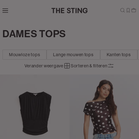
Navigeer
direct naar
de
hoofdinhoud
Open de
DAMES TOPS
Kleding
zoekbalk
Navigeer
direct
Mouwloze tops
Lange mouwen tops
Kanten tops
naar de
footer
Verander weergave
Sorteren & filteren