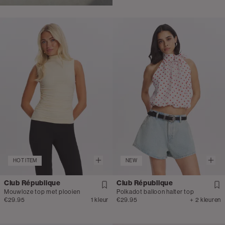
HOT ITEM
NEW
Club République
Club République
Mouwloze top met plooien
Polkadot balloon halter top
€29.95
1 kleur
€29.95
+ 2 kleuren