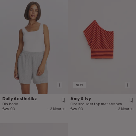
NEW
Daily Aesthetikz
Amy & Ivy
Rib body
One shoulder top met strepen
€25.00
+ 3 kleuren
€25.00
+ 3 kleuren