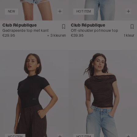
NEW
HOT ITEM
Club République
Club République
Gedrapeerde top met kant
Off-shoulder pofmouw top
€29.95
+ 3 kleuren
€39.95
1 kleur
HOT ITEM
HOT ITEM