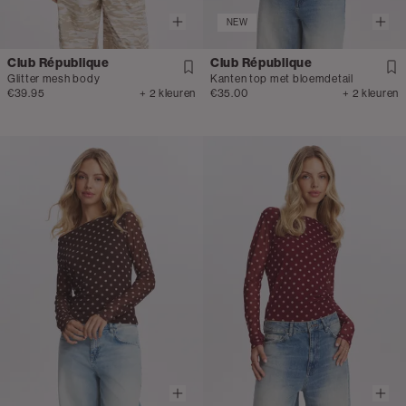
NEW
Club République
Club République
Glitter mesh body
Kanten top met bloemdetail
€39.95
+ 2 kleuren
€35.00
+ 2 kleuren