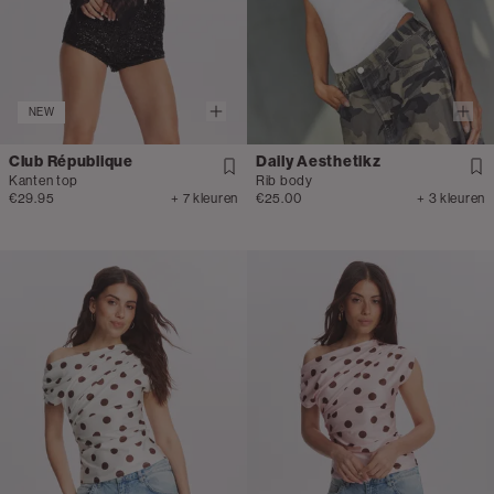
NEW
Club République
Daily Aesthetikz
Kanten top
Rib body
€29.95
+ 7 kleuren
€25.00
+ 3 kleuren