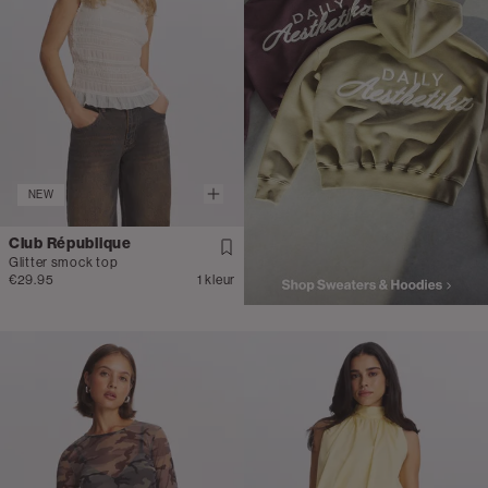
NEW
Club République
Glitter smock top
€29.95
1 kleur