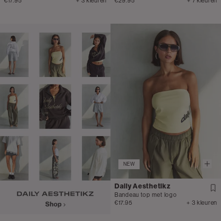
€17.95
+ 3 kleuren
€29.95
+ 7 kleuren
NEW
Daily Aesthetikz
Bandeau top met logo
€17.95
+ 3 kleuren