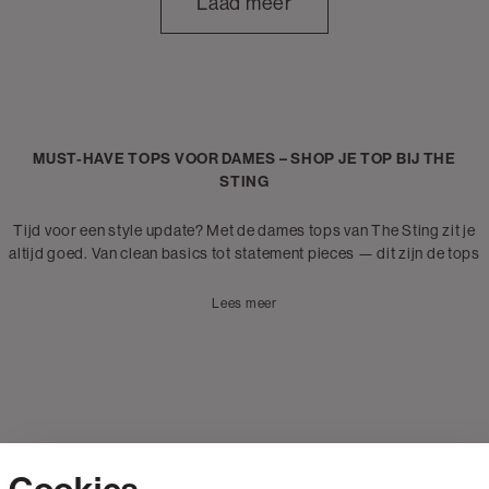
Laad meer
MUST-HAVE TOPS VOOR DAMES – SHOP JE TOP BIJ THE
STING
Tijd voor een style update? Met de dames tops van The Sting zit je
altijd goed. Van clean basics tot statement pieces — dit zijn de tops
die je fit maken. Of je nu gaat voor een
mouwloze top
, een
top met lange mouwen
of een
bandeau top
: het draait om de
Lees meer
juiste shape en de juiste energy. Strak of oversized, minimal of bold
— jij kiest wat werkt. Van quick day looks tot plannen die uitlopen:
topjes gaan met je mee. Layer in de winter of draag solo in de
zomer. Easy, maar altijd on point. Van singlets tot
party tops
—
jouw nieuwe go-to zit hier tussen. Beschikbaar van XXS tot XL.
Find your fit. Own it.
TOPJES VOOR DAMES: VAN CLEAN TO BOLD