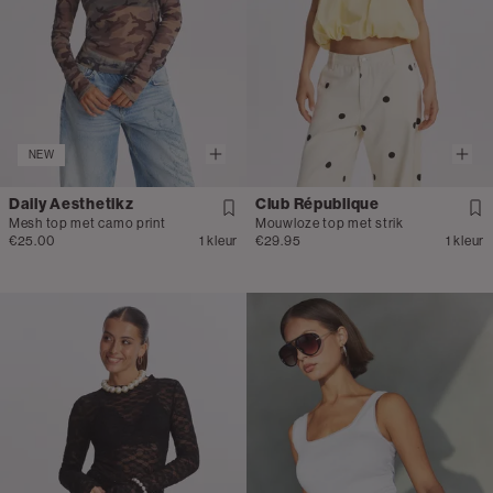
NEW
Daily Aesthetikz
Club République
Mesh top met camo print
Mouwloze top met strik
€25.00
1 kleur
€29.95
1 kleur