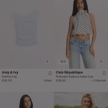
NEW
Amy & Ivy
Club République
Kanten top
Polkadot balloon halter top
€25.00
1 kleur
€29.95
+ 2 kleuren