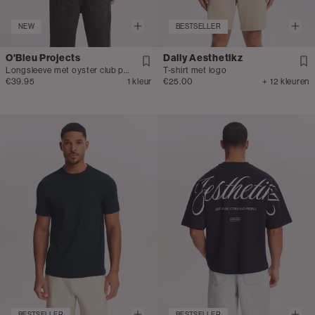
NEW
BESTSELLER
O'Bleu Projects
Daily Aesthetikz
Longsleeve met oyster club print
T-shirt met logo
€39.95
1 kleur
€25.00
+ 12 kleuren
BESTSELLER
BESTSELLER