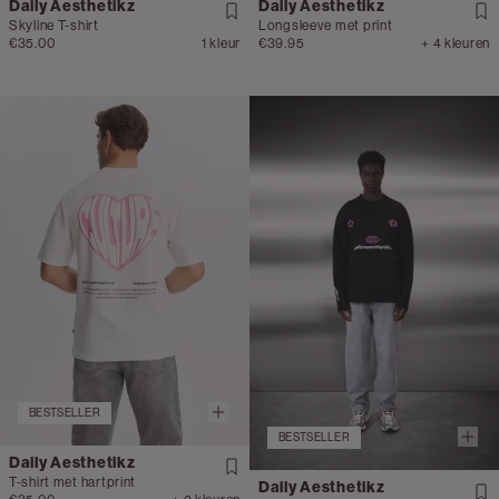
Daily Aesthetikz
Daily Aesthetikz
Skyline T-shirt
Longsleeve met print
€35.00
1 kleur
€39.95
+ 4 kleuren
BESTSELLER
BESTSELLER
Daily Aesthetikz
T-shirt met hartprint
Daily Aesthetikz