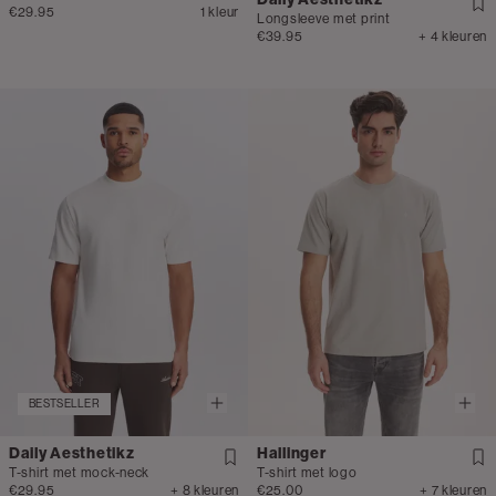
€29.95
1 kleur
Longsleeve met print
€39.95
+ 4 kleuren
BESTSELLER
Daily Aesthetikz
Hallinger
T-shirt met mock-neck
T-shirt met logo
€29.95
+ 8 kleuren
€25.00
+ 7 kleuren