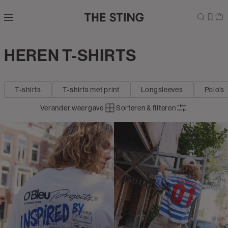
Navigeer
direct naar
de
hoofdinhoud
Open de
HEREN T-SHIRTS
Kleding
zoekbalk
Navigeer
direct
T-shirts
T-shirts met print
Longsleeves
Polo's
naar de
footer
Verander weergave
Sorteren & filteren