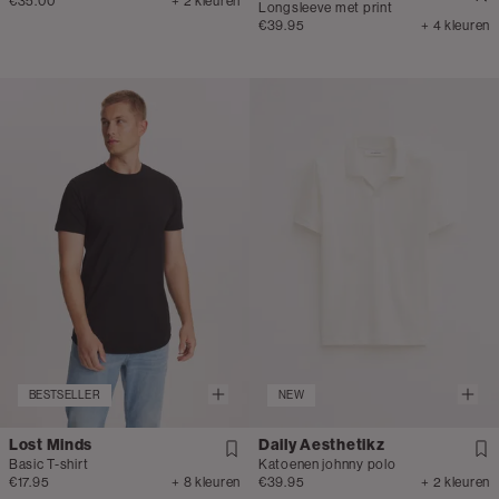
€35.00
+ 2 kleuren
Longsleeve met print
€39.95
+ 4 kleuren
BESTSELLER
NEW
Lost Minds
Daily Aesthetikz
Basic T-shirt
Katoenen johnny polo
€17.95
+ 8 kleuren
€39.95
+ 2 kleuren