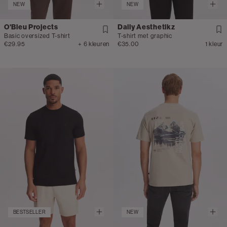
NEW
NEW
O'Bleu Projects
Daily Aesthetikz
Basic oversized T-shirt
T-shirt met graphic
€29.95
+ 6 kleuren
€35.00
1 kleur
BESTSELLER
NEW