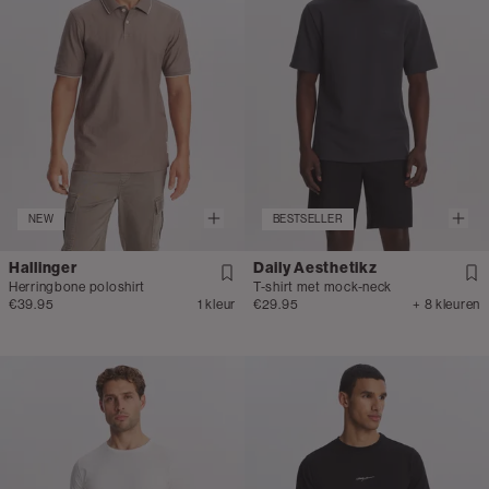
NEW
BESTSELLER
Hallinger
Daily Aesthetikz
Herringbone poloshirt
T-shirt met mock-neck
€39.95
1 kleur
€29.95
+ 8 kleuren