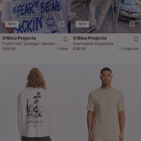
NEW
NEW
O'Bleu Projects
O'Bleu Projects
T-shirt met "average" tekstprint
Gestreepte longsleeve
€29.95
1 kleur
€39.95
+ 2 kleuren