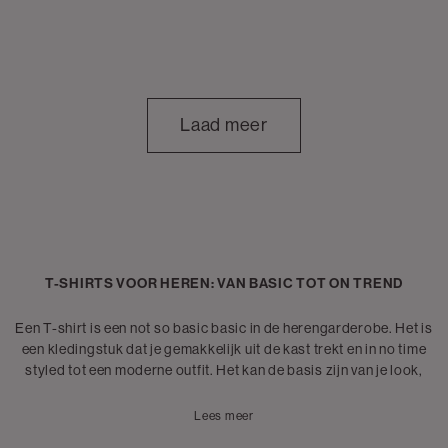
Laad meer
T-SHIRTS VOOR HEREN: VAN BASIC TOT ON TREND
Een T-shirt is een not so basic basic in de herengarderobe. Het is
een kledingstuk dat je gemakkelijk uit de kast trekt en in no time
styled tot een moderne outfit. Het kan de basis zijn van je look,
maar je kunt er ook een statement mee maken. Of je nu gaat voor
een casual look, een stoere streetwear vibe of een sportieve outfit,
Lees meer
met een T-shirt zit je altijd goed. Je draagt shirts boven
jeans
en