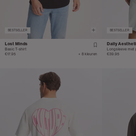
BESTSELLER
BESTSELLER
Lost Minds
Daily Aesthet
Basic T-shirt
Longsleeve met 
€17.95
+ 8 kleuren
€39.95