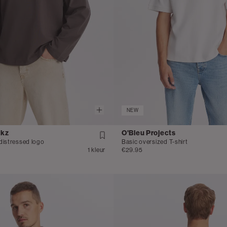
NEW
ikz
O'Bleu Projects
distressed logo
Basic oversized T-shirt
1 kleur
€29.95