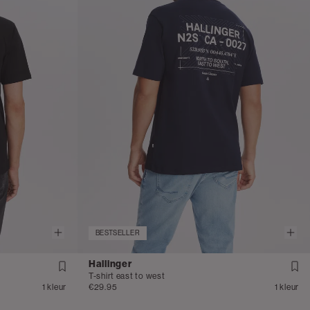
BESTSELLER
Hallinger
T-shirt east to west
1 kleur
€29.95
1 kleur