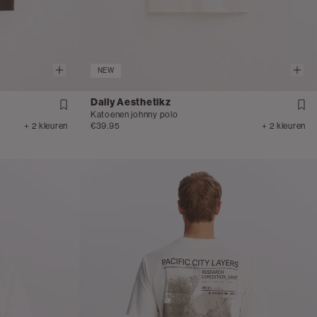
NEW
Daily Aesthetikz
Katoenen johnny polo
+ 2 kleuren
€39.95
+ 2 kleuren