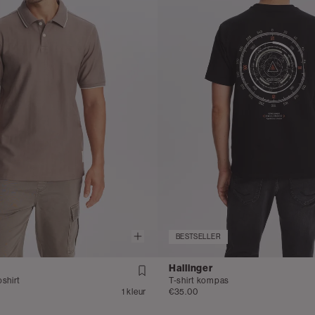
BESTSELLER
Hallinger
shirt
T-shirt kompas
1 kleur
€35.00