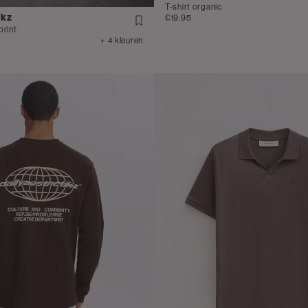
T-shirt organic
ikz
€19.95
print
+ 4 kleuren