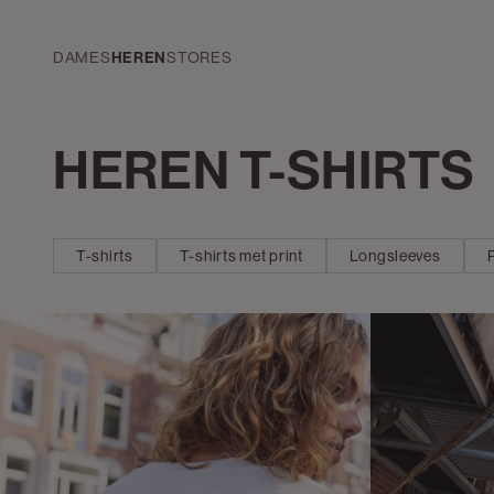
Navigeer
direct naar
de
DAMES
HEREN
STORES
hoofdinhoud
Open de
Kleding
zoekbalk
HEREN T-SHIRTS
Navigeer
direct
naar de
footer
T-shirts
T-shirts met print
Longsleeves