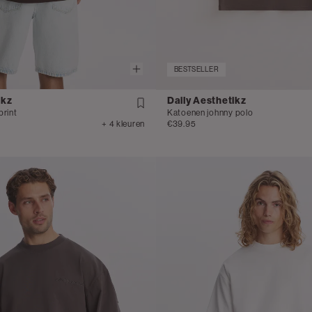
BESTSELLER
ikz
Daily Aesthetikz
print
Katoenen johnny polo
+ 4 kleuren
€39.95