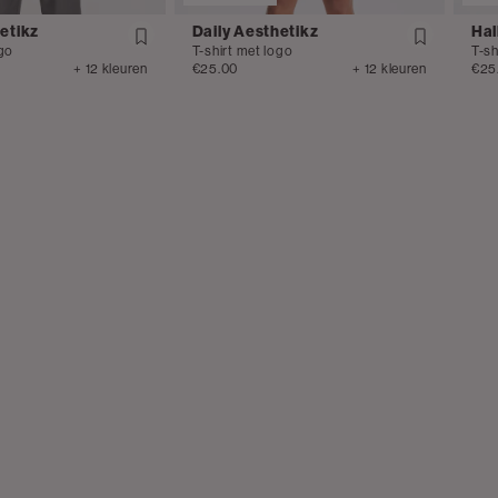
etikz
Daily Aesthetikz
Hal
ogo
T-shirt met logo
T-sh
+ 12 kleuren
€25.00
+ 12 kleuren
€25