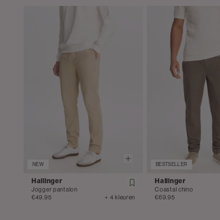
NEW
BESTSELLER
Hallinger
Hallinger
Jogger pantalon
Coastal chino
€49.95
+ 4 kleuren
€69.95