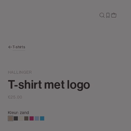
T-shirts
HALLINGER
T-shirt met logo
€25.00
Kleur:
zand
zand
antraciet
wit,
lichtbruin
rose,
lichtblauw
aqua
off-
donker