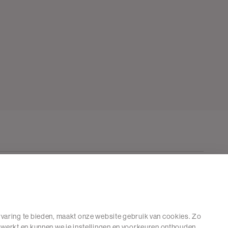
varing te bieden, maakt onze website gebruik van cookies. Zo
 werkt en kunnen we je instellingen en voorkeuren onthouden.