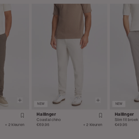
NEW
NEW
Hallinger
Hallinger
Coastal chino
Slim fit broek
+ 2 kleuren
€69.95
+ 2 kleuren
€49.95