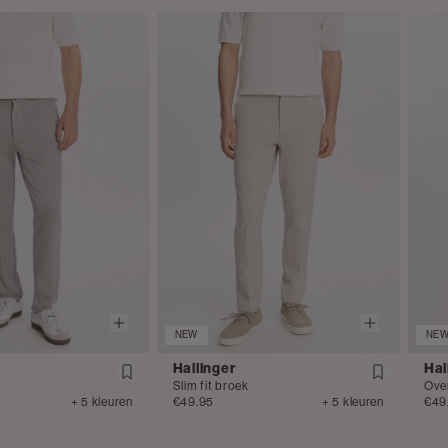
NEW
NE
Hallinger
Hal
Slim fit broek
Ove
+ 5 kleuren
€49.95
+ 5 kleuren
€49