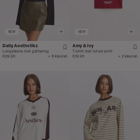
NEW
NEW
Daily Aesthetikz
Amy & Ivy
Longsleeve met gathering
T-shirt met future print
€29.95
+ 8 kleuren
€19.95
+ 2 kleuren