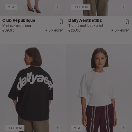
NEW
HOT ITEM
Club République
Daily Aesthetikz
Mini rok met riem
T-shirt met backprint
€39.95
+ 3 kleuren
€25.00
+ 6 kleuren
HOT ITEM
NEW