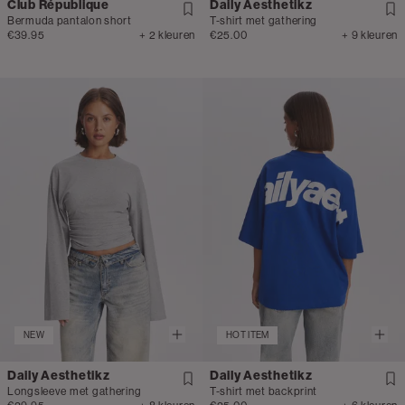
Club République
Daily Aesthetikz
Bermuda pantalon short
T-shirt met gathering
€39.95
+ 2 kleuren
€25.00
+ 9 kleuren
NEW
HOT ITEM
Daily Aesthetikz
Daily Aesthetikz
Longsleeve met gathering
T-shirt met backprint