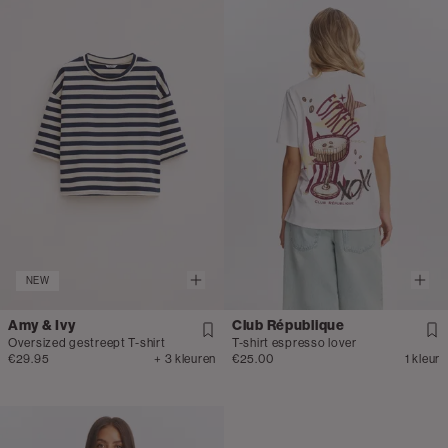
NEW
Amy & Ivy
Club République
Oversized gestreept T-shirt
T-shirt espresso lover
€29.95
+ 3 kleuren
€25.00
1 kleur