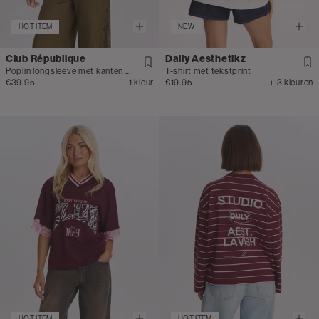
HOT ITEM
NEW
Club République
Daily Aesthetikz
Poplin longsleeve met kanten details
T-shirt met tekstprint
€39.95
1 kleur
€19.95
+ 3 kleuren
HOT ITEM
HOT ITEM