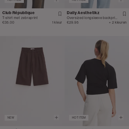
Club République
Daily Aesthetikz
T-shirt met zebraprint
Oversized longsleeve backprint
€35.00
1 kleur
€29.95
+ 2 kleuren
NEW
HOT ITEM