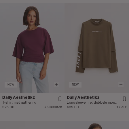
NEW
NEW
Daily Aesthetikz
Daily Aesthetikz
T-shirt met gathering
Longsleeve met dubbele mouw
€25.00
+ 9 kleuren
€35.00
1 kleur