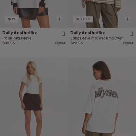
NEW
HOT ITEM
Daily Aesthetikz
Daily Aesthetikz
Pique longsleeve
Longsleeve met wijde mouwen
€39.95
1 kleur
€29.95
1 kleur