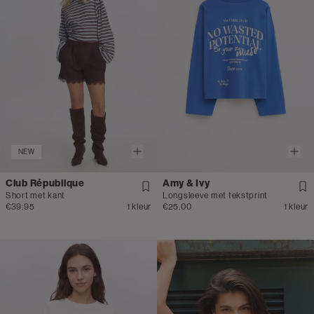
NEW
Club République
Amy & Ivy
Short met kant
Longsleeve met tekstprint
€39.95
1 kleur
€25.00
1 kleur