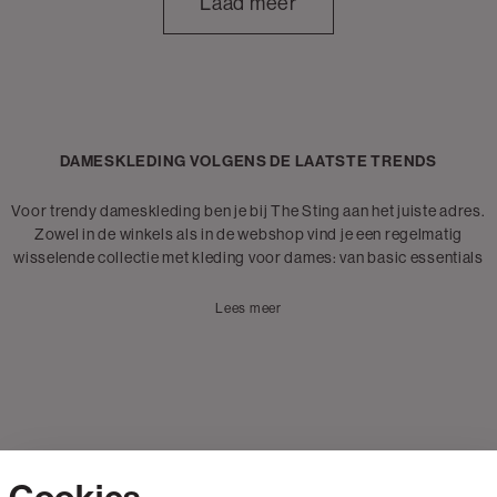
Laad meer
DAMESKLEDING VOLGENS DE LAATSTE TRENDS
Voor trendy dameskleding ben je bij The Sting aan het juiste adres.
Zowel in de winkels als in de webshop vind je een regelmatig
wisselende collectie met kleding voor dames: van basic essentials
tot de nieuwste must-haves. Of je nu op zoek bent naar een warme
jas voor het najaar of een nieuwe
jeans
om toe te voegen aan je
Lees meer
garderobe, bij The Sting vind je alles wat je nodig hebt om jouw
perfecte outfit samen te stellen.
Ontdek de collectie dameskleding met outfits voor naar je werk,
party wear en casual pieces voor elke dag: van truien en sweaters
tot comfortabele
T-shirts
en van trendy broeken tot
blazers
en
gilets. Je kunt bij The Sting altijd terecht voor een zorgvuldig
samengestelde collectie kleding voor dames, wat je stijl of de