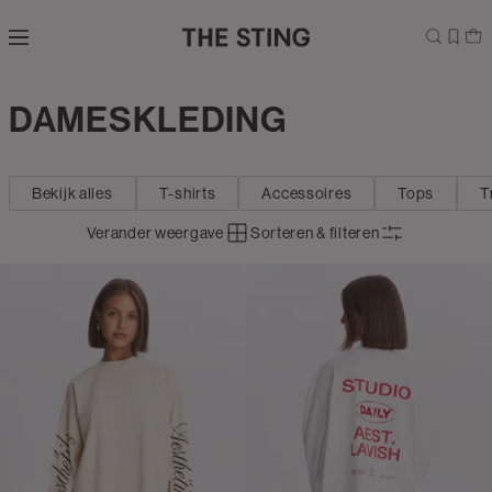
Navigeer
direct naar
de
hoofdinhoud
Open de
DAMESKLEDING
Dames
zoekbalk
Navigeer
direct
Bekijk alles
T-shirts
Accessoires
Tops
T
naar de
footer
Verander weergave
Sorteren & filteren