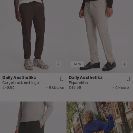
NEW
Daily Aesthetikz
Daily Aesthetikz
Cargobroek met logo
Pique chino
€49.95
+ 6 kleuren
€49.95
+ 5 kleuren
clicks-
inline-
banner:sweaters-
en-
hoodies-