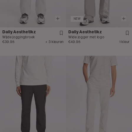
NEW
Daily Aesthetikz
Daily Aesthetikz
Wijde joggingbroek
Wide jogger met logo
€39.95
+ 3 kleuren
€49.95
1 kleur