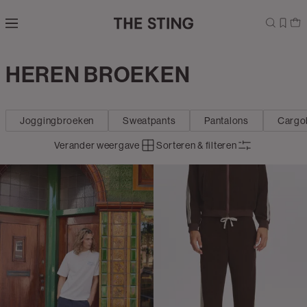
Navigeer
direct naar
de
hoofdinhoud
Open de
HEREN BROEKEN
Kleding
zoekbalk
Navigeer
direct
Joggingbroeken
Sweatpants
Pantalons
Cargo
naar de
footer
Verander weergave
Sorteren & filteren