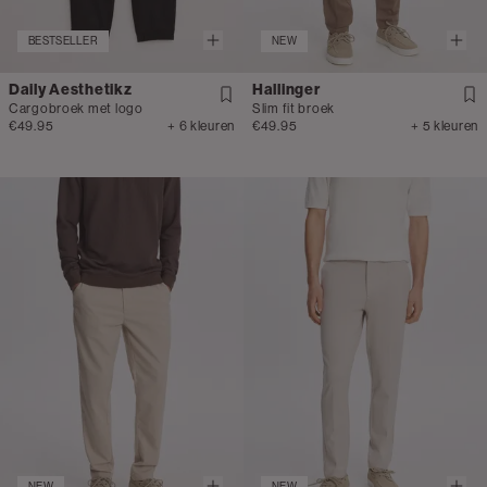
BESTSELLER
NEW
Daily Aesthetikz
Hallinger
Cargobroek met logo
Slim fit broek
€49.95
+ 6 kleuren
€49.95
+ 5 kleuren
NEW
NEW