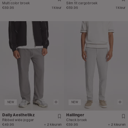
Multi color broek
Slim fit cargobroek
€59.95
1 kleur
€69.95
1 kleur
NEW
NEW
Daily Aesthetikz
Hallinger
Ribbed wide jogger
Check broek
€49.95
+ 2 kleuren
€59.95
+ 2 kleuren