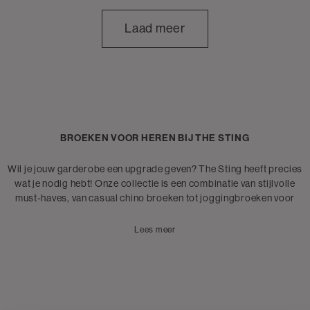
Laad meer
BROEKEN VOOR HEREN BIJ THE STING
Wil je jouw garderobe een upgrade geven? The Sting heeft precies
wat je nodig hebt! Onze collectie is een combinatie van stijlvolle
must-haves, van casual chino broeken tot joggingbroeken voor
heren en alles daartussenin. Of je nu op zoek bent naar een casual
look voor een gezellig dagje uit met vrienden, of een meer geklede
Lees meer
look voor een speciale gelegenheid, we hebben het allemaal. Onze
collectie is samengesteld uit herenbroeken van de meest trendy
merken, zoals
Ashes to Dust
,
Daily Aesthetikz
,
Lost Minds
en
meer. Elk merk heeft zijn eigen unieke stijl en kwaliteit. De broeken
voor heren zijn beschikbaar in verschillende kleuren, stijlen en