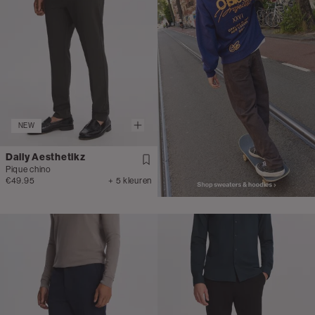
heren
NEW
Daily Aesthetikz
Pique chino
€49.95
+ 5 kleuren