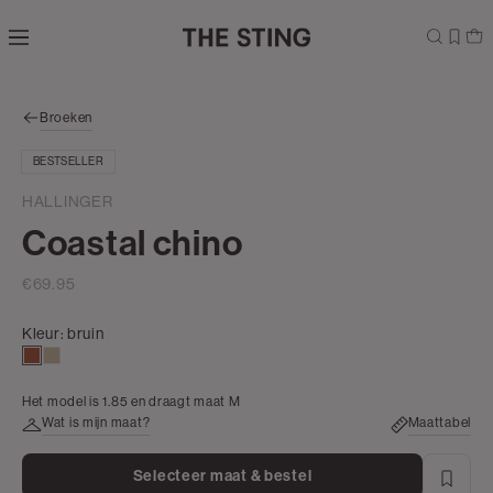
Navigeer
direct naar
de
hoofdinhoud
Open de
Broeken
zoekbalk
Navigeer
BESTSELLER
direct
naar de
HALLINGER
footer
Coastal chino
€69.95
Kleur:
bruin
bruin
creme
Het model is 1.85 en draagt maat M
Wat is mijn maat?
Maattabel
Selecteer maat & bestel