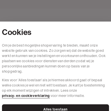
Cookies
Contact
Om je de best mogelijke shopervaring te bieden, maakt onze
website gebruik van cookies. Zo zorgen wij dat de website goed
Mail ons
werkt en kunnen we je instellingen en voorkeuren onthouden. Ook
020 - 3412 650
plaatsen we cookies voor diensten van derden zodat wij je
persoonlijke aanbiedingen kunnen doen op basis van je
Van maandag t/m vrijdag van 8.30 uur tot 18.00 uur.
shopgedrag.
Kies voor 'Alles toestaan' als je hiermee akkoord gaat of bepaal
Service
welke cookies je wel en niet wilt toestaan. Je kunt je toestemming
op elk moment wijzigen of intrekken. Lees onze
Wij zijn The Sting
privacy- en cookieverklaring
voor meer informatie.
Alles toestaan