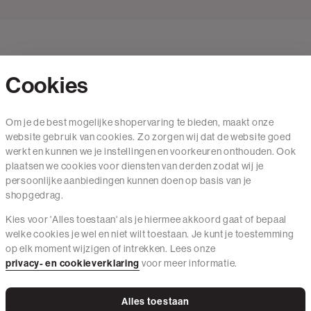
Cookies
Contact
Om je de best mogelijke shopervaring te bieden, maakt onze
website gebruik van cookies. Zo zorgen wij dat de website goed
Mail ons
werkt en kunnen we je instellingen en voorkeuren onthouden. Ook
020 - 3412 650
plaatsen we cookies voor diensten van derden zodat wij je
persoonlijke aanbiedingen kunnen doen op basis van je
Van maandag t/m vrijdag van 8.30 uur tot 18.00 uur.
shopgedrag.
Kies voor 'Alles toestaan' als je hiermee akkoord gaat of bepaal
Service
welke cookies je wel en niet wilt toestaan. Je kunt je toestemming
op elk moment wijzigen of intrekken. Lees onze
Wij zijn The Sting
privacy- en cookieverklaring
voor meer informatie.
Alles toestaan