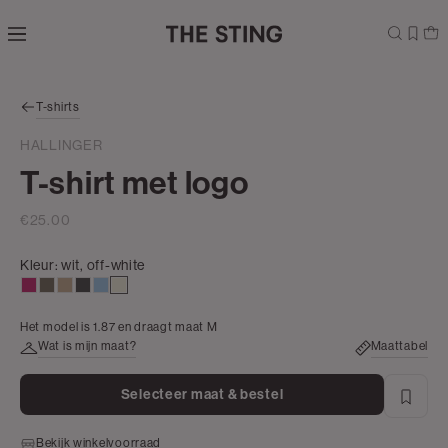
Navigeer
direct naar
de
hoofdinhoud
Open de
T-shirts
zoekbalk
Navigeer
HALLINGER
direct
T-shirt met logo
naar de
footer
€25.00
Kleur:
wit, off-white
rose,
lichtbruin
zand
antraciet
lichtblauw
wit,
donker
off-
Het model is 1.87 en draagt maat M
white
Wat is mijn maat?
Maattabel
Selecteer maat & bestel
Bekijk winkelvoorraad