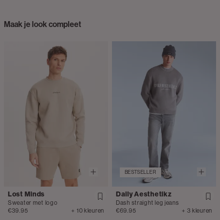
Maak je look compleet
BESTSELLER
Lost Minds
Daily Aesthetikz
Sweater met logo
Dash straight leg jeans
€39.95
+ 10 kleuren
€69.95
+ 3 kleuren