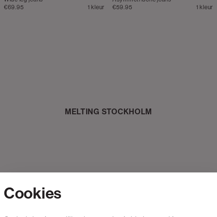
€69.95
1 kleur
€59.95
1 kleur
MELTING STOCKHOLM
Cookies
Contact