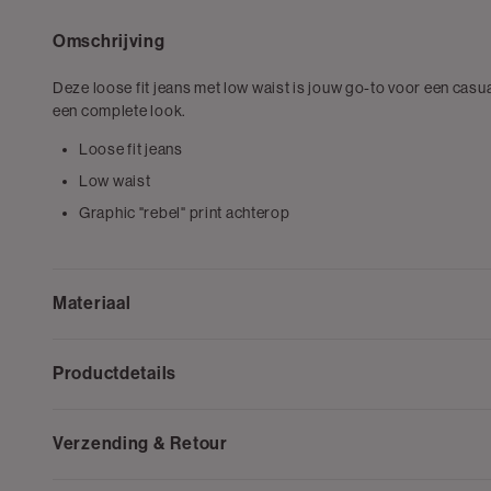
Omschrijving
Deze loose fit jeans met low waist is jouw go-to voor een casu
een complete look.
Loose fit jeans
Low waist
Graphic "rebel" print achterop
Materiaal
Productdetails
Verzending & Retour