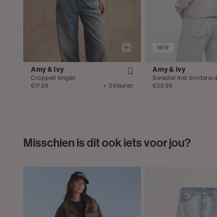
NEW
Amy & Ivy
Amy & Ivy
Cropped singlet
Sweater met broderie d
€17.95
+ 3 kleuren
€39.95
Misschien is dit ook iets voor jou?