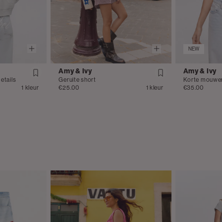
NEW
Amy & Ivy
Amy & Ivy
etails
Geruite short
Korte mouwen
1 kleur
€25.00
1 kleur
€35.00