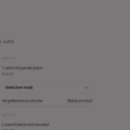
k
 outfit
AMY & IVY
T-shirt met geruite patch
€19.95
Selecteer maat
Vergelijkbare producten
Bekijk product
AMY & IVY
Loose fit jeans met low waist