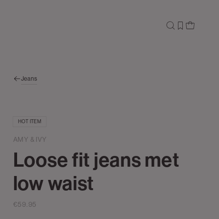
Jeans
HOT ITEM
AMY & IVY
Loose fit jeans met
low waist
€59.95