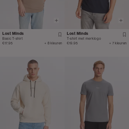
Lost Minds
Lost Minds
Basic T-shirt
T-shirt met merklogo
€17.95
+ 8 kleuren
€19.95
+ 7 kleuren