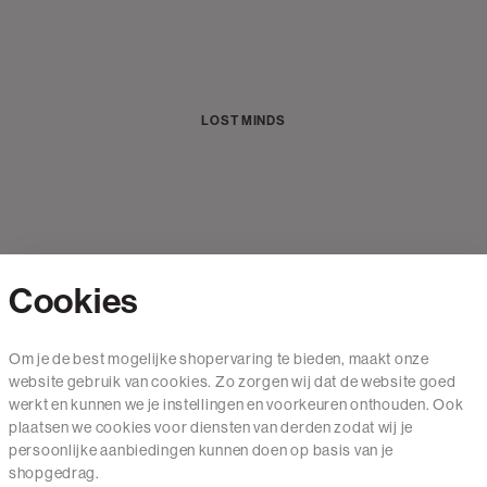
LOST MINDS
Cookies
Contact
Om je de best mogelijke shopervaring te bieden, maakt onze
website gebruik van cookies. Zo zorgen wij dat de website goed
Mail ons
werkt en kunnen we je instellingen en voorkeuren onthouden. Ook
020 - 3412 650
plaatsen we cookies voor diensten van derden zodat wij je
persoonlijke aanbiedingen kunnen doen op basis van je
Van maandag t/m vrijdag van 8.30 uur tot 18.00 uur.
shopgedrag.