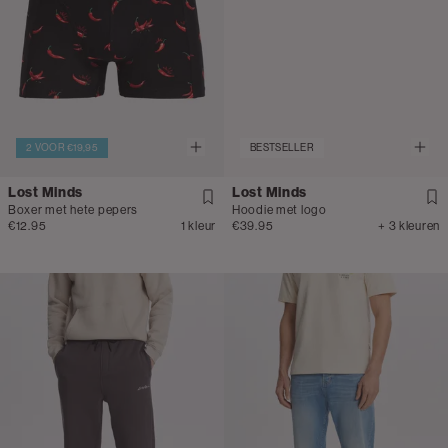
2 VOOR €19,95
BESTSELLER
Lost Minds
Lost Minds
Boxer met hete pepers
Hoodie met logo
€12.95
1 kleur
€39.95
+ 3 kleuren