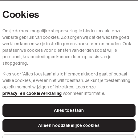
Cookies
Contact
Om je de best mogelijke shopervaring te bieden, maakt onze
website gebruik van cookies. Zo zorgen wij dat de website goed
Mail ons
werkt en kunnen we je instellingen en voorkeuren onthouden. Ook
020 - 3412 650
plaatsen we cookies voor diensten van derden zodat wij je
persoonlijke aanbiedingen kunnen doen op basis van je
Van maandag t/m vrijdag van 8.30 uur tot 18.00 uur.
shopgedrag.
Kies voor 'Alles toestaan' als je hiermee akkoord gaat of bepaal
Service
welke cookies je wel en niet wilt toestaan. Je kunt je toestemming
op elk moment wijzigen of intrekken. Lees onze
Wij zijn The Sting
privacy- en cookieverklaring
voor meer informatie.
Alles toestaan
Instagram
Facebook
Tiktok
Pinterest
LinkedIn
Alleen noodzakelijke cookies