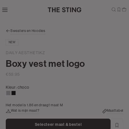
Navigeer
direct naar
de
hoofdinhoud
Open de
Sweaters en Hoodies
zoekbalk
Navigeer
NEW
direct
naar de
DAILY AESTHETIKZ
footer
Boxy vest met logo
€59.95
Kleur:
choco
grijs,
zwart
licht
Het model is 1.86 en draagt maat M
melee
Wat is mijn maat?
Maattabel
Selecteer maat & bestel