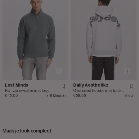
Lost Minds
Daily Aesthetikz
Half zip sweater met logo
Oversized hoodie met backprint
€45.00
+ 6 kleuren
€59.95
1 kleur
Maak je look compleet