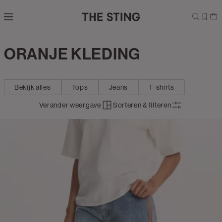
Navigeer
direct naar
de
hoofdinhoud
Open de
ORANJE KLEDING
Kleding
zoekbalk
Navigeer
direct
Bekijk alles
Tops
Jeans
T-shirts
naar de
footer
Verander weergave
Sorteren & filteren