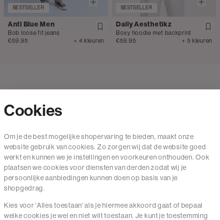
BESTSELLER
BESTSELLER
Anti Blue Men
Daily Aesthetikz
Bob loose fit jeans
Boxy hoodie met backprint
€59.95
+ 4 kleuren
€59.95
+ 5 kleuren
Cookies
Contact
Om je de best mogelijke shopervaring te bieden, maakt onze
website gebruik van cookies. Zo zorgen wij dat de website goed
Mail ons
werkt en kunnen we je instellingen en voorkeuren onthouden. Ook
020 - 3412 650
plaatsen we cookies voor diensten van derden zodat wij je
persoonlijke aanbiedingen kunnen doen op basis van je
Van maandag t/m vrijdag van 8.30 uur tot 18.00 uur.
shopgedrag.
Kies voor 'Alles toestaan' als je hiermee akkoord gaat of bepaal
Service
welke cookies je wel en niet wilt toestaan. Je kunt je toestemming