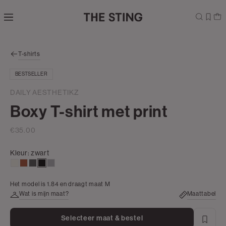
Navigeer
direct naar
de
hoofdinhoud
Open de
T-shirts
zoekbalk
Navigeer
BESTSELLER
direct
naar de
DAILY AESTHETIKZ
footer
Boxy T-shirt met print
€35.00
Kleur:
zwart
creme,
bruin
donkergrijs
zwart
grijs,
licht
zilver
Het model is 1.84 en draagt maat M
Wat is mijn maat?
Maattabel
Selecteer maat & bestel