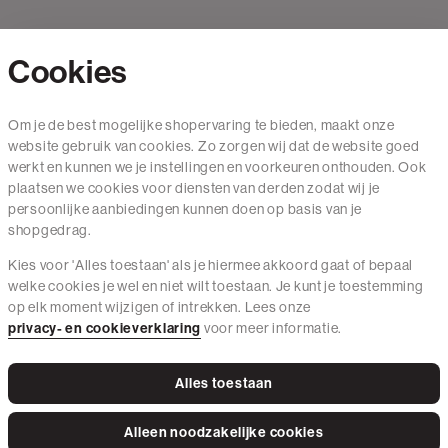
Cookies
Contact
Om je de best mogelijke shopervaring te bieden, maakt onze
website gebruik van cookies. Zo zorgen wij dat de website goed
Mail ons
werkt en kunnen we je instellingen en voorkeuren onthouden. Ook
020 - 3412 650
plaatsen we cookies voor diensten van derden zodat wij je
persoonlijke aanbiedingen kunnen doen op basis van je
Van maandag t/m vrijdag van 8.30 uur tot 18.00 uur.
shopgedrag.
Kies voor 'Alles toestaan' als je hiermee akkoord gaat of bepaal
Service
welke cookies je wel en niet wilt toestaan. Je kunt je toestemming
op elk moment wijzigen of intrekken. Lees onze
Wij zijn The Sting
privacy- en cookieverklaring
voor meer informatie.
Alles toestaan
Instagram
Facebook
Tiktok
Pinterest
LinkedIn
Alleen noodzakelijke cookies