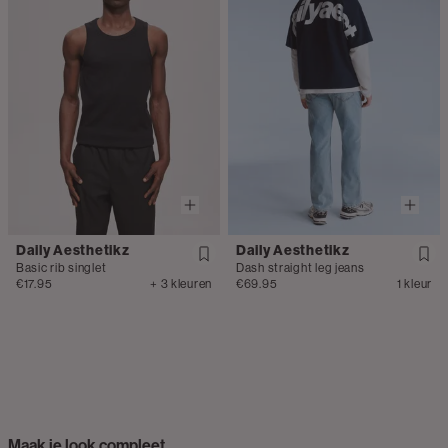
Daily Aesthetikz
Daily Aesthetikz
Basic rib singlet
Dash straight leg jeans
€17.95
+ 3 kleuren
€69.95
1 kleur
Maak je look compleet