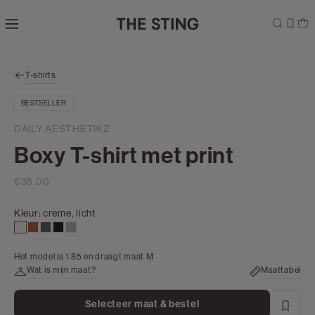
Navigeer
direct naar
de
hoofdinhoud
Open de
T-shirts
zoekbalk
Navigeer
BESTSELLER
direct
naar de
DAILY AESTHETIKZ
footer
Boxy T-shirt met print
€35.00
Kleur:
creme, licht
creme,
bruin
donkergrijs
zwart
grijs,
licht
zilver
Het model is 1.85 en draagt maat M
Wat is mijn maat?
Maattabel
Selecteer maat & bestel