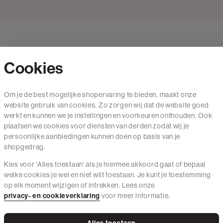
Cookies
Contact
Om je de best mogelijke shopervaring te bieden, maakt onze
website gebruik van cookies. Zo zorgen wij dat de website goed
Mail ons
werkt en kunnen we je instellingen en voorkeuren onthouden. Ook
020 - 3412 650
plaatsen we cookies voor diensten van derden zodat wij je
persoonlijke aanbiedingen kunnen doen op basis van je
Van maandag t/m vrijdag van 8.30 uur tot 18.00 uur.
shopgedrag.
Kies voor 'Alles toestaan' als je hiermee akkoord gaat of bepaal
Service
welke cookies je wel en niet wilt toestaan. Je kunt je toestemming
op elk moment wijzigen of intrekken. Lees onze
Wij zijn The Sting
privacy- en cookieverklaring
voor meer informatie.