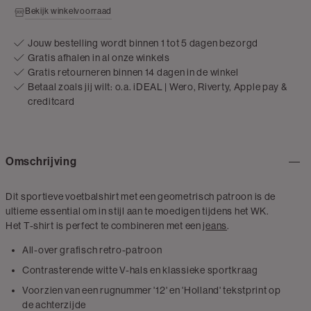
Bekijk winkelvoorraad
Jouw bestelling wordt binnen 1 tot 5 dagen bezorgd
Gratis afhalen in al onze winkels
Gratis retourneren binnen 14 dagen in de winkel
Betaal zoals jij wilt: o.a. iDEAL | Wero, Riverty, Apple pay &
creditcard
Omschrijving
Dit sportieve voetbalshirt met een geometrisch patroon is de
ultieme essential om in stijl aan te moedigen tijdens het WK.
Het T-shirt is perfect te combineren met een
jeans
.
All-over grafisch retro-patroon
Contrasterende witte V-hals en klassieke sportkraag
Voorzien van een rugnummer '12' en 'Holland' tekstprint op
de achterzijde