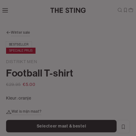
Navigeer
direct naar
de
hoofdinhoud
Open de
Winter sale
zoekbalk
Navigeer
BESTSELLER
direct
SPECIALE PRIJS
naar de
footer
DISTRIKT MEN
Football T-shirt
€29.95
€5.00
Kleur:
oranje
Wat is mijn maat?
Selecteer maat & bestel