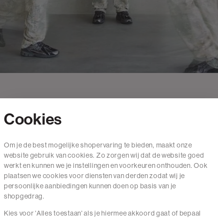
Cookies
Contact
Om je de best mogelijke shopervaring te bieden, maakt onze
website gebruik van cookies. Zo zorgen wij dat de website goed
Mail ons
werkt en kunnen we je instellingen en voorkeuren onthouden. Ook
020 - 3412 650
plaatsen we cookies voor diensten van derden zodat wij je
persoonlijke aanbiedingen kunnen doen op basis van je
Van maandag t/m vrijdag van 8.30 uur tot 18.00 uur.
shopgedrag.
Kies voor 'Alles toestaan' als je hiermee akkoord gaat of bepaal
Service