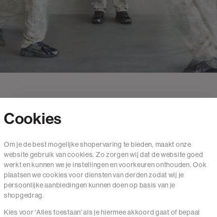
Cookies
Contact
Om je de best mogelijke shopervaring te bieden, maakt onze
website gebruik van cookies. Zo zorgen wij dat de website goed
Mail ons
werkt en kunnen we je instellingen en voorkeuren onthouden. Ook
020 - 3412 650
plaatsen we cookies voor diensten van derden zodat wij je
persoonlijke aanbiedingen kunnen doen op basis van je
Van maandag t/m vrijdag van 8.30 uur tot 18.00 uur.
shopgedrag.
Kies voor 'Alles toestaan' als je hiermee akkoord gaat of bepaal
Service