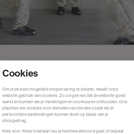
Cookies
Contact
Om je de best mogelijke shopervaring te bieden, maakt onze
website gebruik van cookies. Zo zorgen wij dat de website goed
Mail ons
werkt en kunnen we je instellingen en voorkeuren onthouden. Ook
020 - 3412 650
plaatsen we cookies voor diensten van derden zodat wij je
persoonlijke aanbiedingen kunnen doen op basis van je
Van maandag t/m vrijdag van 8.30 uur tot 18.00 uur.
shopgedrag.
Kies voor 'Alles toestaan' als je hiermee akkoord gaat of bepaal
Service