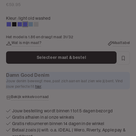
€59.95
Kleur:
light old washed
light
zwart,
dark
light
blauw,
grijs,
used
used
old
old
used
used
Het model is 1.86 en draagt maat 31/32
dark
washed
washed
light
light
Wat is mijn maat?
Maattabel
Selecteer maat & bestel
Damn Good Denim
Jouw denim beweegt mee, past zich aan en laat zien wie jij bent. Vind
jouw perfecte fit
hier
.
Bekijk winkelvoorraad
Jouw bestelling wordt binnen 1 tot 5 dagen bezorgd
Gratis afhalen in al onze winkels
Gratis retourneren binnen 14 dagen in de winkel
Betaal zoals jij wilt: o.a. iDEAL | Wero, Riverty, Apple pay &