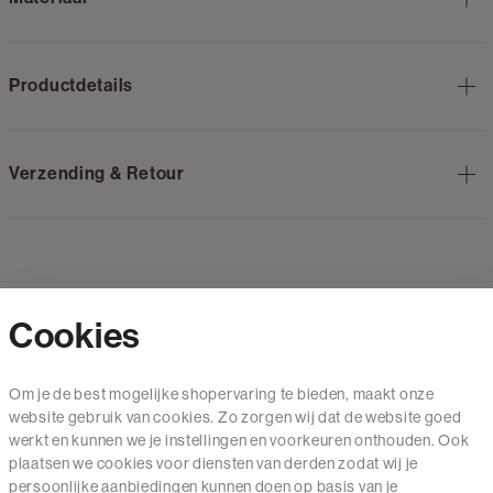
Productdetails
Verzending & Retour
Cookies
Contact
Om je de best mogelijke shopervaring te bieden, maakt onze
website gebruik van cookies. Zo zorgen wij dat de website goed
Mail ons
werkt en kunnen we je instellingen en voorkeuren onthouden. Ook
020 - 3412 650
plaatsen we cookies voor diensten van derden zodat wij je
persoonlijke aanbiedingen kunnen doen op basis van je