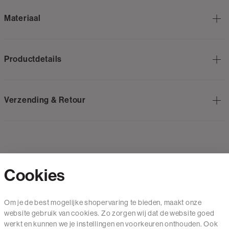
Materiaal
Productdetails
Verzending & Retour
Cookies
Contact
Om je de best mogelijke shopervaring te bieden, maakt onze
website gebruik van cookies. Zo zorgen wij dat de website goed
Mail ons
werkt en kunnen we je instellingen en voorkeuren onthouden. Ook
020 - 3412 650