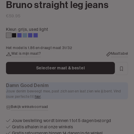
Bruno straight leg jeans
€59.95
Kleur:
grijs, used light
grijs,
zwart,
light
blauw,
dark
light
used
used
used
used
old
old
Het model is 1.86 en draagt maat 31/32
light
dark
light
washed
washed
Wat is mijn maat?
Maattabel
Selecteer maat & bestel
Damn Good Denim
Jouw denim beweegt mee, past zich aan en laat zien wie jij bent. Vind
jouw perfecte fit
hier
.
Bekijk winkelvoorraad
Jouw bestelling wordt binnen 1 tot 5 dagen bezorgd
Gratis afhalen in al onze winkels
Gratis retourneren binnen 14 dagen in de winkel