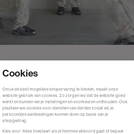
Cookies
Contact
Om je de best mogelijke shopervaring te bieden, maakt onze
website gebruik van cookies. Zo zorgen wij dat de website goed
Mail ons
werkt en kunnen we je instellingen en voorkeuren onthouden. Ook
020 - 3412 650
plaatsen we cookies voor diensten van derden zodat wij je
persoonlijke aanbiedingen kunnen doen op basis van je
Van maandag t/m vrijdag van 8.30 uur tot 18.00 uur.
shopgedrag.
Kies voor 'Alles toestaan' als je hiermee akkoord gaat of bepaal
Service