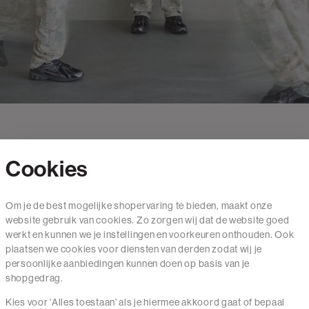
Cookies
Contact
Om je de best mogelijke shopervaring te bieden, maakt onze
website gebruik van cookies. Zo zorgen wij dat de website goed
Mail ons
werkt en kunnen we je instellingen en voorkeuren onthouden. Ook
020 - 3412 650
plaatsen we cookies voor diensten van derden zodat wij je
persoonlijke aanbiedingen kunnen doen op basis van je
Van maandag t/m vrijdag van 8.30 uur tot 18.00 uur.
shopgedrag.
Kies voor 'Alles toestaan' als je hiermee akkoord gaat of bepaal
Service