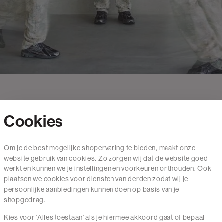
Cookies
Contact
Om je de best mogelijke shopervaring te bieden, maakt onze
website gebruik van cookies. Zo zorgen wij dat de website goed
Mail ons
werkt en kunnen we je instellingen en voorkeuren onthouden. Ook
020 - 3412 650
plaatsen we cookies voor diensten van derden zodat wij je
persoonlijke aanbiedingen kunnen doen op basis van je
Van maandag t/m vrijdag van 8.30 uur tot 18.00 uur.
shopgedrag.
Kies voor 'Alles toestaan' als je hiermee akkoord gaat of bepaal
Service