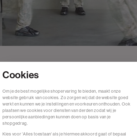
Cookies
Contact
Om je de best mogelijke shopervaring te bieden, maakt onze
website gebruik van cookies. Zo zorgen wij dat de website goed
Mail ons
werkt en kunnen we je instellingen en voorkeuren onthouden. Ook
020 - 3412 650
plaatsen we cookies voor diensten van derden zodat wij je
persoonlijke aanbiedingen kunnen doen op basis van je
Van maandag t/m vrijdag van 8.30 uur tot 18.00 uur.
shopgedrag.
Kies voor 'Alles toestaan' als je hiermee akkoord gaat of bepaal
Service