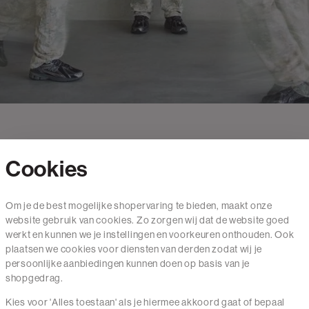
Cookies
Contact
Om je de best mogelijke shopervaring te bieden, maakt onze
website gebruik van cookies. Zo zorgen wij dat de website goed
Mail ons
werkt en kunnen we je instellingen en voorkeuren onthouden. Ook
020 - 3412 650
plaatsen we cookies voor diensten van derden zodat wij je
persoonlijke aanbiedingen kunnen doen op basis van je
Van maandag t/m vrijdag van 8.30 uur tot 18.00 uur.
shopgedrag.
Kies voor 'Alles toestaan' als je hiermee akkoord gaat of bepaal
Service