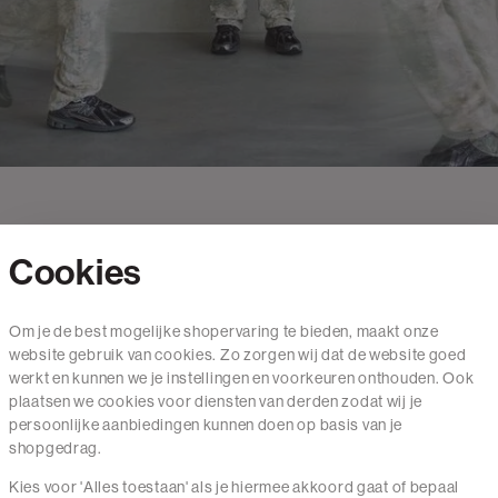
Cookies
Contact
Om je de best mogelijke shopervaring te bieden, maakt onze
website gebruik van cookies. Zo zorgen wij dat de website goed
Mail ons
werkt en kunnen we je instellingen en voorkeuren onthouden. Ook
020 - 3412 650
plaatsen we cookies voor diensten van derden zodat wij je
persoonlijke aanbiedingen kunnen doen op basis van je
Van maandag t/m vrijdag van 8.30 uur tot 18.00 uur.
shopgedrag.
Kies voor 'Alles toestaan' als je hiermee akkoord gaat of bepaal
Service