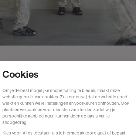
Cookies
Contact
Om je de best mogelijke shopervaring te bieden, maakt onze
website gebruik van cookies. Zo zorgen wij dat de website goed
Mail ons
werkt en kunnen we je instellingen en voorkeuren onthouden. Ook
020 - 3412 650
plaatsen we cookies voor diensten van derden zodat wij je
persoonlijke aanbiedingen kunnen doen op basis van je
Van maandag t/m vrijdag van 8.30 uur tot 18.00 uur.
shopgedrag.
Kies voor 'Alles toestaan' als je hiermee akkoord gaat of bepaal
Service