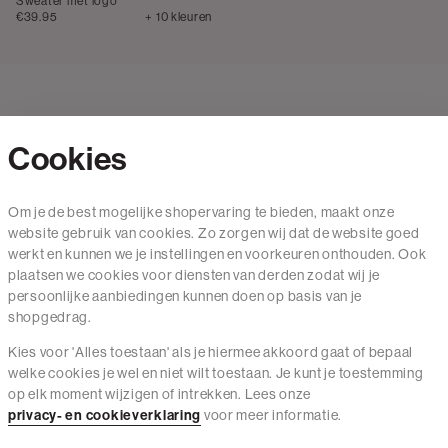
Sweater met logo
€39.95
+ 10 kleuren
Cookies
Contact
Om je de best mogelijke shopervaring te bieden, maakt onze
website gebruik van cookies. Zo zorgen wij dat de website goed
Mail ons
werkt en kunnen we je instellingen en voorkeuren onthouden. Ook
020 - 3412 650
plaatsen we cookies voor diensten van derden zodat wij je
persoonlijke aanbiedingen kunnen doen op basis van je
Van maandag t/m vrijdag van 8.30 uur tot 18.00 uur.
shopgedrag.
Kies voor 'Alles toestaan' als je hiermee akkoord gaat of bepaal
Service
welke cookies je wel en niet wilt toestaan. Je kunt je toestemming
op elk moment wijzigen of intrekken. Lees onze
Wij zijn The Sting
privacy- en cookieverklaring
voor meer informatie.