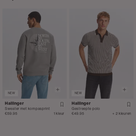
NEW
NEW
Hallinger
Hallinger
Sweater met kompasprint
Gestreepte polo
€59.95
1 kleur
€49.95
+ 2 kleuren