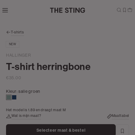
Navigeer
direct naar
de
hoofdinhoud
Open de
T-shirts
zoekbalk
Navigeer
NEW
direct
naar de
HALLINGER
footer
T-shirt herringbone
€35.00
Kleur:
salie groen
salie
donkerblauw
groen
Het model is 1.89 en draagt maat M
Wat is mijn maat?
Maattabel
Selecteer maat & bestel