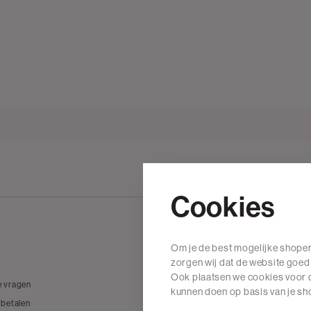
Cookies
Om je de best mogelijke shoper
Wij zijn The Sting
zorgen wij dat de website goed
Ook plaatsen we cookies voor d
e vragen
Over The Sting
kunnen doen op basis van je s
 betalen
Vacatures