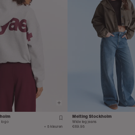
kholm
Melting Stockholm
 logo
Wide leg jeans
+ 5 kleuren
€69.95