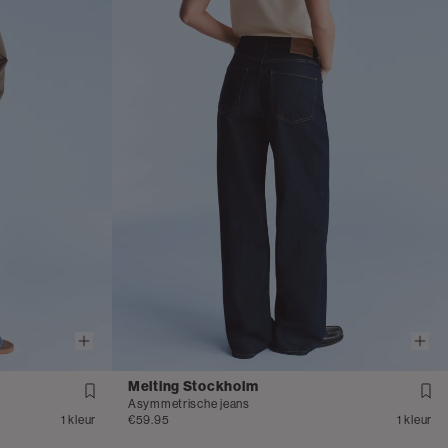
Melting Stockholm
Asymmetrische jeans
1 kleur
€59.95
1 kleur