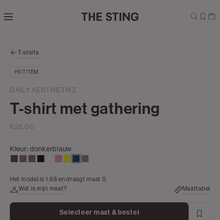
Navigeer
direct naar
de
hoofdinhoud
Open de
T-shirts
zoekbalk
Navigeer
HOT ITEM
direct
naar de
DAILY AESTHETIKZ
footer
T-shirt met gathering
€25.00
Kleur:
donkerblauw
choco
taupe
mauve,
zwart
wit
rose,
geel
donkerblauw
grijs
donker
zacht
gemêleerd
Het model is 1.68 en draagt maat S
Wat is mijn maat?
Maattabel
Selecteer maat & bestel