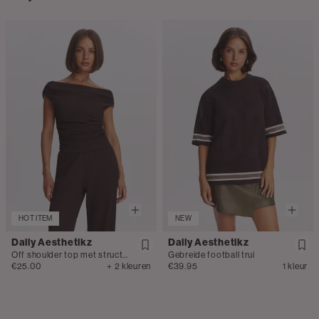
HOT ITEM
NEW
Daily Aesthetikz
Daily Aesthetikz
Off shoulder top met structuur
Gebreide football trui
€25.00
+ 2 kleuren
€39.95
1 kleur