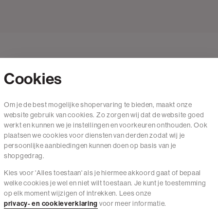
Cookies
Contact
Om je de best mogelijke shopervaring te bieden, maakt onze
website gebruik van cookies. Zo zorgen wij dat de website goed
Mail ons
werkt en kunnen we je instellingen en voorkeuren onthouden. Ook
020 - 3412 650
plaatsen we cookies voor diensten van derden zodat wij je
persoonlijke aanbiedingen kunnen doen op basis van je
Van maandag t/m vrijdag van 8.30 uur tot 18.00 uur.
shopgedrag.
Kies voor 'Alles toestaan' als je hiermee akkoord gaat of bepaal
Service
welke cookies je wel en niet wilt toestaan. Je kunt je toestemming
op elk moment wijzigen of intrekken. Lees onze
Wij zijn The Sting
privacy- en cookieverklaring
voor meer informatie.