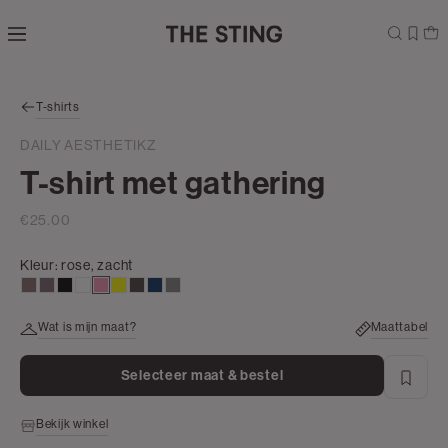
Navigeer
direct naar
de
hoofdinhoud
Open de
T-shirts
zoekbalk
Navigeer
DAILY AESTHETIKZ
direct
T-shirt met gathering
naar de
footer
€25.00
Kleur:
rose, zacht
taupe
mauve,
zwart
wit
rose,
geel
choco
donkerblauw
grijs
donker
zacht
gemêleerd
Wat is mijn maat?
Maattabel
Selecteer maat & bestel
Bekijk winkel