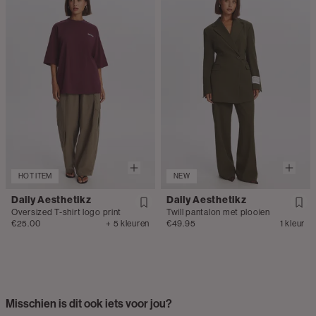
HOT ITEM
NEW
Daily Aesthetikz
Daily Aesthetikz
Oversized T-shirt logo print
Twill pantalon met plooien
€25.00
+ 5 kleuren
€49.95
1 kleur
Misschien is dit ook iets voor jou?