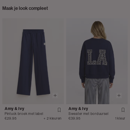
Maak je look compleet
Amy & Ivy
Amy & Ivy
Pintuck broek met label
Sweater met borduursel
€29.95
+ 2 kleuren
€39.95
1 kleur