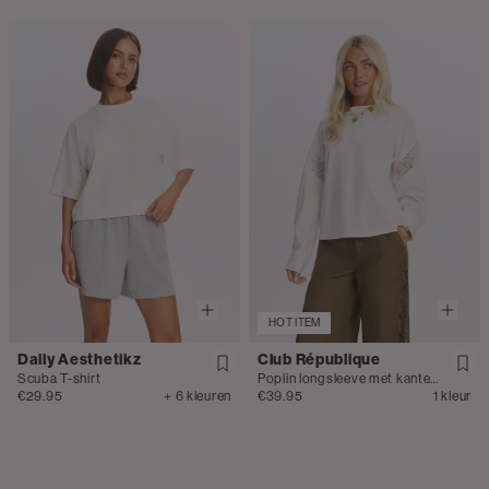
HOT ITEM
Daily Aesthetikz
Club République
Scuba T-shirt
Poplin longsleeve met kanten details
€29.95
+ 6 kleuren
€39.95
1 kleur