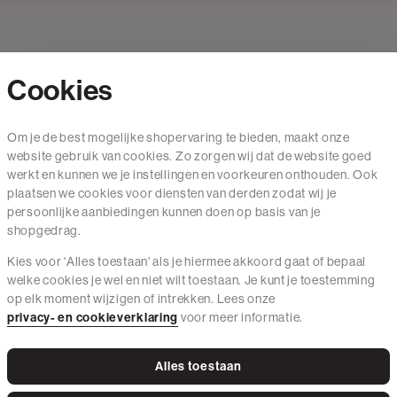
Cookies
Contact
Om je de best mogelijke shopervaring te bieden, maakt onze
website gebruik van cookies. Zo zorgen wij dat de website goed
Mail ons
werkt en kunnen we je instellingen en voorkeuren onthouden. Ook
020 - 3412 650
plaatsen we cookies voor diensten van derden zodat wij je
persoonlijke aanbiedingen kunnen doen op basis van je
Van maandag t/m vrijdag van 8.30 uur tot 18.00 uur.
shopgedrag.
Kies voor 'Alles toestaan' als je hiermee akkoord gaat of bepaal
Service
welke cookies je wel en niet wilt toestaan. Je kunt je toestemming
op elk moment wijzigen of intrekken. Lees onze
Wij zijn The Sting
privacy- en cookieverklaring
voor meer informatie.
Alles toestaan