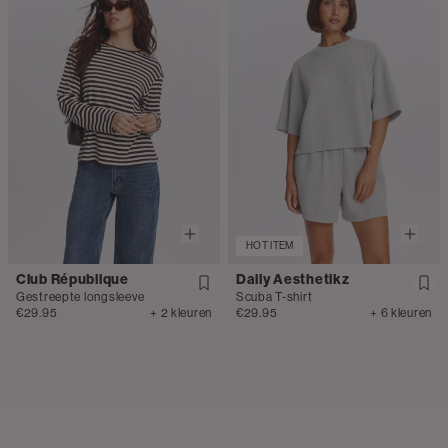
HOT ITEM
Club République
Daily Aesthetikz
Gestreepte longsleeve
Scuba T-shirt
€29.95
+ 2 kleuren
€29.95
+ 6 kleuren