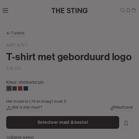
Navigeer
direct naar
de
hoofdinhoud
Open de
T-shirts
zoekbalk
Navigeer
AMY & IVY
direct
T-shirt met geborduurd logo
naar de
footer
€15.00
Kleur:
donkerbruin
donkerbruin
antraciet
donkerrood
donkerblauw
wit
Het model is 1.74 en draagt maat S
Wat is mijn maat?
Maattabel
Selecteer maat & bestel
Bekijk winkel