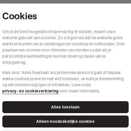
Cookies
Contact
Om je de best mogelijke shopervaring te bieden, maakt onze
website gebruik van cookies. Zo zorgen wij dat de website goed
Mail ons
werkt en kunnen we je instellingen en voorkeuren onthouden. Ook
020 - 3412 650
plaatsen we cookies voor diensten van derden zodat wij je
persoonlijke aanbiedingen kunnen doen op basis van je
Van maandag t/m vrijdag van 8.30 uur tot 18.00 uur.
shopgedrag.
Kies voor 'Alles toestaan' als je hiermee akkoord gaat of bepaal
Service
welke cookies je wel en niet wilt toestaan. Je kunt je toestemming
op elk moment wijzigen of intrekken. Lees onze
Wij zijn The Sting
privacy- en cookieverklaring
voor meer informatie.
Alles toestaan
Instagram
Facebook
Tiktok
Pinterest
LinkedIn
Alleen noodzakelijke cookies