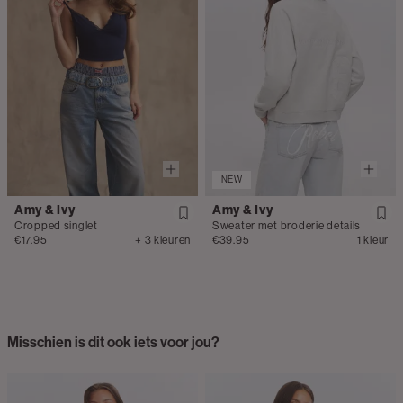
NEW
Amy & Ivy
Amy & Ivy
Cropped singlet
Sweater met broderie details
€17.95
+ 3 kleuren
€39.95
1 kleur
Misschien is dit ook iets voor jou?