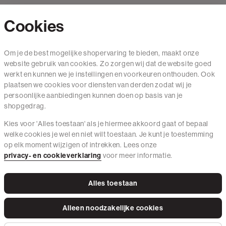
Cookies
Contact
Om je de best mogelijke shopervaring te bieden, maakt onze
website gebruik van cookies. Zo zorgen wij dat de website goed
Mail ons
werkt en kunnen we je instellingen en voorkeuren onthouden. Ook
020 - 3412 650
plaatsen we cookies voor diensten van derden zodat wij je
persoonlijke aanbiedingen kunnen doen op basis van je
Van maandag t/m vrijdag van 8.30 uur tot 18.00 uur.
shopgedrag.
Kies voor 'Alles toestaan' als je hiermee akkoord gaat of bepaal
Service
welke cookies je wel en niet wilt toestaan. Je kunt je toestemming
op elk moment wijzigen of intrekken. Lees onze
Wij zijn The Sting
privacy- en cookieverklaring
voor meer informatie.
Alles toestaan
Instagram
Facebook
Tiktok
Pinterest
LinkedIn
Alleen noodzakelijke cookies