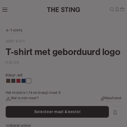
Navigeer
direct naar
de
hoofdinhoud
Open de
T-shirts
zoekbalk
Navigeer
AMY & IVY
direct
T-shirt met geborduurd logo
naar de
footer
€15.00
Kleur:
wit
donkerbruin
antraciet
donkerrood
donkerblauw
wit
Het model is 1.74 en draagt maat S
Wat is mijn maat?
Maattabel
Selecteer maat & bestel
Bekijk winkel