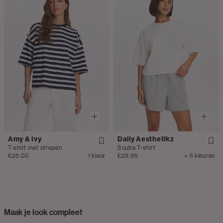
Amy & Ivy
Daily Aesthetikz
T-shirt met strepen
Scuba T-shirt
€25.00
1 kleur
€29.95
+ 6 kleuren
Maak je look compleet