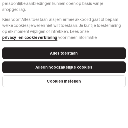
persoonlijke aanbiedingen kunnen doen op basis van je
shopgedrag.
Kies voor 'Alles toestaan' als je hiermee akkoord gaat of bepaal
welke cookies je wel en niet wilt toestaan. Je kunt je toestemming
Contact
op elk moment wijzigen of intrekken. Lees onze
Mail ons
privacy- en cookieverklaring
voor meer informatie.
020 - 3412 650
Alles toestaan
Van maandag t/m vrijdag van 8.30 uur tot 18.00 uur.
Alleen noodzakelijke cookies
Service
Cookies instellen
Neem
Wij zijn The Sting
conta
op
via
whats
Instagram
Facebook
Tiktok
Pinterest
LinkedIn