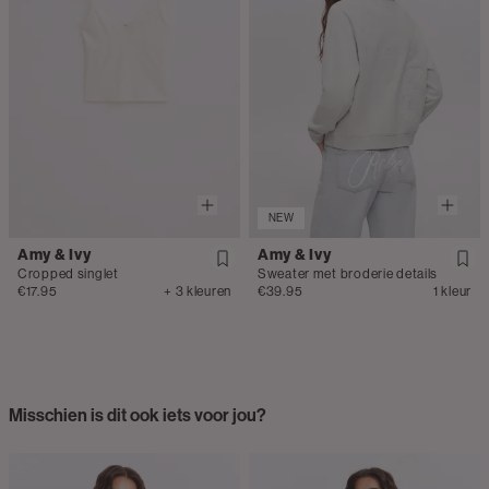
NEW
Amy & Ivy
Amy & Ivy
Cropped singlet
Sweater met broderie details
€17.95
+ 3 kleuren
€39.95
1 kleur
Misschien is dit ook iets voor jou?