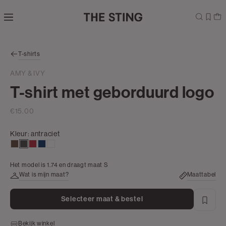
Navigeer
direct naar
de
hoofdinhoud
Open de
T-shirts
zoekbalk
Navigeer
AMY & IVY
direct
T-shirt met geborduurd logo
naar de
footer
€15.00
Kleur:
antraciet
donkerbruin
antraciet
donkerrood
donkerblauw
wit
Het model is 1.74 en draagt maat S
Wat is mijn maat?
Maattabel
Selecteer maat & bestel
Bekijk winkel