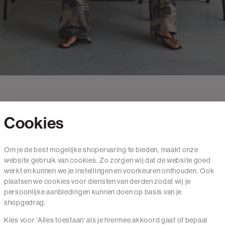
Cookies
Contact
Om je de best mogelijke shopervaring te bieden, maakt onze
website gebruik van cookies. Zo zorgen wij dat de website goed
Mail ons
werkt en kunnen we je instellingen en voorkeuren onthouden. Ook
020 - 3412 650
plaatsen we cookies voor diensten van derden zodat wij je
persoonlijke aanbiedingen kunnen doen op basis van je
Van maandag t/m vrijdag van 8.30 uur tot 18.00 uur.
shopgedrag.
Kies voor 'Alles toestaan' als je hiermee akkoord gaat of bepaal
Service