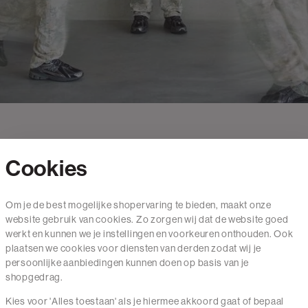
Cookies
Contact
Om je de best mogelijke shopervaring te bieden, maakt onze
website gebruik van cookies. Zo zorgen wij dat de website goed
Mail ons
werkt en kunnen we je instellingen en voorkeuren onthouden. Ook
020 - 3412 650
plaatsen we cookies voor diensten van derden zodat wij je
persoonlijke aanbiedingen kunnen doen op basis van je
Van maandag t/m vrijdag van 8.30 uur tot 18.00 uur.
shopgedrag.
Kies voor 'Alles toestaan' als je hiermee akkoord gaat of bepaal
Service