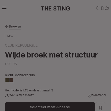
Navigeer
direct naar
de
hoofdinhoud
Open de
Broeken
zoekbalk
Navigeer
NEW
direct
naar de
CLUB RÉPUBLIQUE
footer
Wijde broek met structuur
€29.95
Kleur:
donkerbruin
groen,
donkerbruin
olijf,
Het model is 1.73 en draagt maat S
midden
Wat is mijn maat?
Maattabel
Selecteer maat & bestel