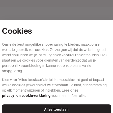
Cookies
Contact
Om je de best mogelijke shopervaring te bieden, maakt onze
website gebruik van cookies. Zo zorgen wij dat de website goed
Mail ons
werkt en kunnen we je instellingen en voorkeuren onthouden. Ook
020 - 3412 650
plaatsen we cookies voor diensten van derden zodat wij je
persoonlijke aanbiedingen kunnen doen op basis van je
Van maandag t/m vrijdag van 8.30 uur tot 18.00 uur.
shopgedrag.
Kies voor 'Alles toestaan' als je hiermee akkoord gaat of bepaal
Service
welke cookies je wel en niet wilt toestaan. Je kunt je toestemming
op elk moment wijzigen of intrekken. Lees onze
Wij zijn The Sting
privacy- en cookieverklaring
voor meer informatie.
Alles toestaan