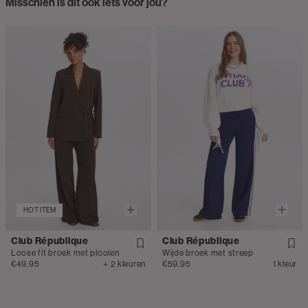
Misschien is dit ook iets voor jou?
HOT ITEM
Club République
Club République
Loose fit broek met plooien
Wijde broek met streep
€49.95
+ 2 kleuren
€59.95
1 kleur