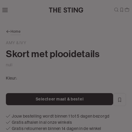
Navigeer
direct naar
de
hoofdinhoud
Open de
Home
zoekbalk
Navigeer
AMY & IVY
direct
Skort met plooidetails
naar de
footer
null
Kleur:
Selecteer maat & bestel
Jouw bestelling wordt binnen 1 tot 5 dagen bezorgd
Gratis afhalen in al onze winkels
Gratis retourneren binnen 14 dagen in de winkel