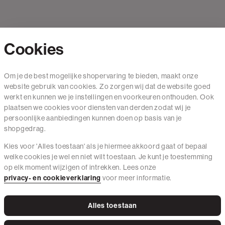
Cookies
Contact
Om je de best mogelijke shopervaring te bieden, maakt onze
website gebruik van cookies. Zo zorgen wij dat de website goed
Mail ons
werkt en kunnen we je instellingen en voorkeuren onthouden. Ook
020 - 3412 650
plaatsen we cookies voor diensten van derden zodat wij je
persoonlijke aanbiedingen kunnen doen op basis van je
Van maandag t/m vrijdag van 8.30 uur tot 18.00 uur.
shopgedrag.
Kies voor 'Alles toestaan' als je hiermee akkoord gaat of bepaal
Service
welke cookies je wel en niet wilt toestaan. Je kunt je toestemming
op elk moment wijzigen of intrekken. Lees onze
Wij zijn The Sting
privacy- en cookieverklaring
voor meer informatie.
Alles toestaan
Instagram
Facebook
Tiktok
Pinterest
LinkedIn